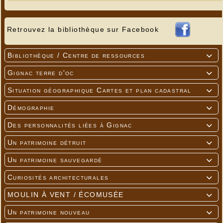
Retrouvez la bibliothèque sur Facebook
Bibliothèque / Centre de ressources

Gignac terre d'oc

Situation géographique Cartes et plan cadastral

Démographie

Des personnalités liées à Gignac

Un patrimoine détruit

Un patrimoine sauvegardé

Curiosités architecturales

MOULIN À VENT / ÉCOMUSÉE

Un patrimoine nouveau
