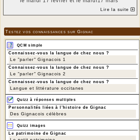
le mardi 17 février et le mardi17 mars
dans la bibliothèque de Gignac
Lire la suite
animés par Estelle Blanqui, Conseillère
numérique du Lot.
Vous possédez un équipement informatique et
Testez vos connaissances sur Gignac
avez des questions sur le numérique ? Venez
avec votre matériel et posez vos questions
QCM simple
Le rendez-vous est individuel et vous venez
Connaissez-vous la langue de chez nous ?
avec votre ordinateur portable, votre
Le "parler" Gignacois 1
smartphone ou votre tablette.
Connaissez-vous la langue de chez nous ?
Si vous êtes intéressé-e-s, merci de nous
Le "parler" Gignacois 2
répondre en précisant l'heure qui vous
Connaissez-vous la langue de chez nous ?
intéresse
Langue et littérature occitanes
9h30/10h30 - 10h30/11h30 - 11h30/12h30 -
14h/15h - 15h/16h - 16h/17h
Quizz à réponses multiples
Merci de préciser le thème que vous souhaitez
Personnalités liées à l'histoire de Gignac
travailler avec Estelle Blanqui, au moment de
Des Gignacois célèbres
l'inscription, afin qu'elle puisse l'étudier en
amont.
Quizz images
Annette Debrie
Le patrimoine de Gignac
jeannotdebrieannette@orange.fr
Le petit patrimoine