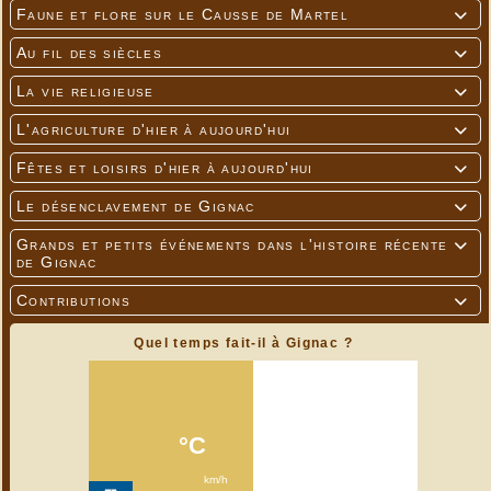
Faune et flore sur le Causse de Martel

Au fil des siècles

La vie religieuse

L'agriculture d'hier à aujourd'hui

Fêtes et loisirs d'hier à aujourd'hui

Le désenclavement de Gignac

Grands et petits événements dans l'histoire récente

de Gignac
Contributions

Quel temps fait-il à Gignac ?