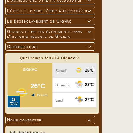
L'agriculture d'hier à aujourd'hui

Fêtes et loisirs d'hier à aujourd'hui

Le désenclavement de Gignac

Grands et petits événements dans

l'histoire récente de Gignac
Contributions

Quel temps fait-il à Gignac ?
Nous contacter

Bibliothèque