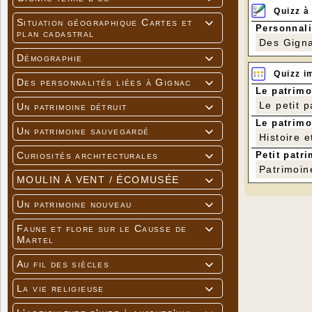
Quizz à
Situation géographique Cartes et

Personnali
plan cadastral
Des Gigna
Démographie

Quizz i
Des personnalités liées à Gignac

Le patrimo
Le petit 
Un patrimoine détruit

Le patrimo
Un patrimoine sauvegardé

Histoire e
Petit patri
Curiosités architecturales

Patrimoin
MOULIN À VENT / ÉCOMUSÉE

Un patrimoine nouveau

Faune et flore sur le Causse de

Martel
Au fil des siècles

La vie religieuse
