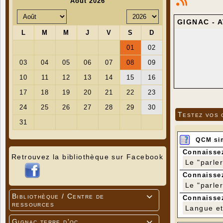
GIGNAC - A
J’espère qu
quotidiens
Testez vos 
Nous nous r
En dehors 
QCM si
d’habitude.
Connaissez
Retrouvez la bibliothèque sur Facebook
Merci de vo
Le "parle
Connaissez
Au plaisir 
Le "parle
Bibliothèque / Centre de
Anne Marie

Connaissez
ressources
Tél : 07 8
Langue et 
Gignac terre d'oc
