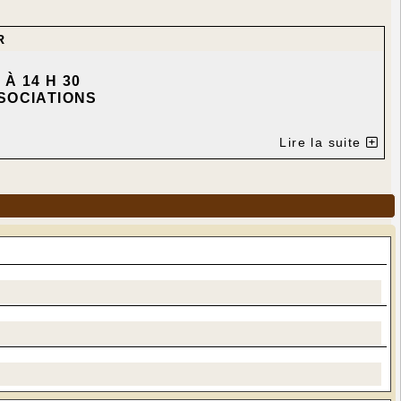
R
À 14 H 30
SOCIATIONS
L
E GUERRIAT
Lire la suite
lleur pour cette année : santé, petits bonheurs
r. « L’hiver au chaud »
lier sauf sécateur, ciseaux, couteau comme