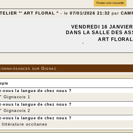
Poster une nouvelle
TELIER "' ART FLORAL "
- le
07/01/2026 21:32
par
CAM
VENDREDI 16 JANVIER 
DANS LA SALLE DES AS
ART FLORA
ANIMÉ PAR ANNE-MARI
---
e vous avez passé de belles fêtes et vous souhaite le mei
, amitié, amour…
connaissances sur Gignac
etrouvons déjà la semaine prochaine pour un nouvel atelie
d’un tire bouchon….Vous n’aurez besoin de rien de particu
mple
-vous la langue de chez nous ?
us inscrire avant dimanche 11 janvier.
r" Gignacois 1
-vous la langue de chez nous ?
de vous revoir,
r" Gignacois 2
-vous la langue de chez nous ?
7 40 88 64
littérature occitanes