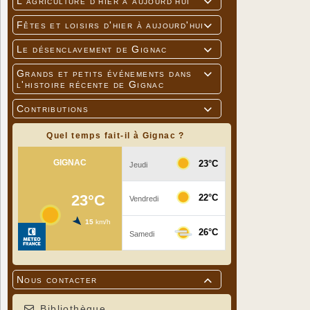
L'agriculture d'hier à aujourd'hui

Fêtes et loisirs d'hier à aujourd'hui

Le désenclavement de Gignac

Grands et petits événements dans

l'histoire récente de Gignac
Contributions

Quel temps fait-il à Gignac ?
Tarifs :
Entrée adu
Entrée jeu
Nous contacter

Titulaire 
Bibliothèque
Pass Cultu