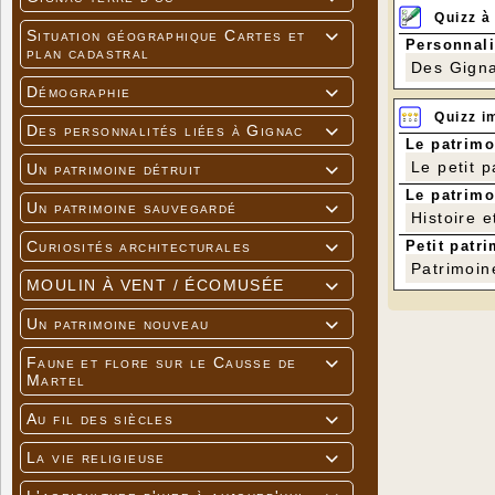
Quizz à
Situation géographique Cartes et

Personnali
plan cadastral
Des Gigna
Démographie

Quizz i
Des personnalités liées à Gignac

Le patrimo
Le petit 
Un patrimoine détruit

Le patrimo
Un patrimoine sauvegardé

Histoire e
Petit patri
Curiosités architecturales

Patrimoin
MOULIN À VENT / ÉCOMUSÉE

Un patrimoine nouveau

Faune et flore sur le Causse de

Martel
Au fil des siècles

La vie religieuse
