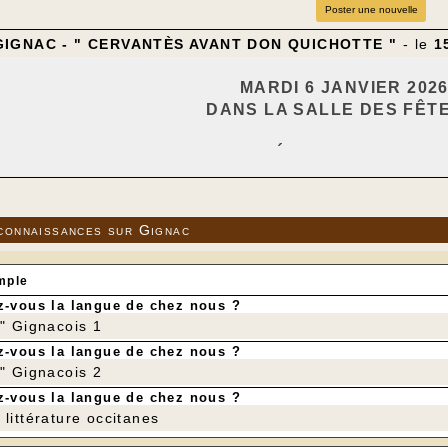
Poster une nouvelle
GIGNAC - " CERVANTÈS AVANT DON QUICHOTTE "
- le
1
MARDI 6 JANVIER 2026
DANS LA SALLE DES FÊT
LE FOYER RURAL ET CINÉLOT VOUS PROPO
" CERVANT
È
S AVANT DON
de ALEXANDRO AM
connaissances sur Gignac
avec JULIO PE
Ň
A (III) - ALESSANDRO
---
mple
-vous la langue de chez nous ?
r" Gignacois 1
-vous la langue de chez nous ?
r" Gignacois 2
-vous la langue de chez nous ?
littérature occitanes