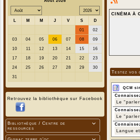
CINÉMA À 
Testez vos 
QCM si
Connaissez
Retrouvez la bibliothèque sur Facebook
Le "parle
Connaissez
Le "parle
Bibliothèque / Centre de

Connaissez
ressources
Langue et 
Gignac terre d'oc
