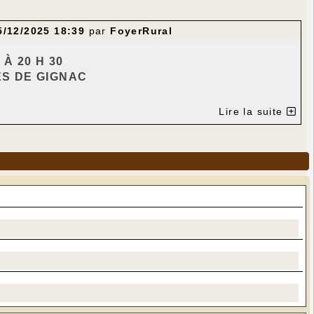
5/12/2025 18:39
par
FoyerRural
 À 20 H 30
ES DE GIGNAC
SENT LA PROJECTION DU FILM
Lire la suite
 QUICHOTTE "
EN
Ã
BAR
 BORGHI – MIGUEL RELL
Ã
N