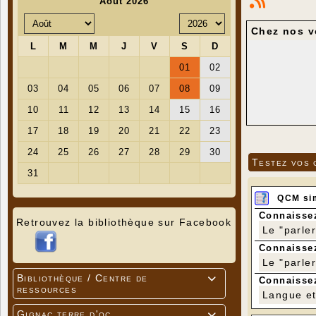
Chez nos 
Testez vos 
QCM si
Connaissez
Retrouvez la bibliothèque sur Facebook
Le "parle
Connaissez
Le "parle
Bibliothèque / Centre de

Connaissez
ressources
Langue et 
Gignac terre d'oc
