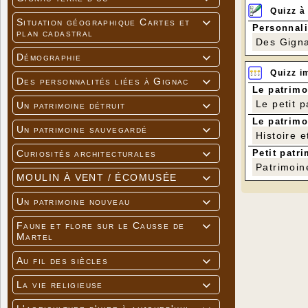
Quizz à
Situation géographique Cartes et

Personnali
plan cadastral
Des Gigna
Démographie

Quizz i
Des personnalités liées à Gignac

Le patrimo
Le petit 
Un patrimoine détruit

Le patrimo
Un patrimoine sauvegardé

Histoire e
Petit patri
Curiosités architecturales

Patrimoin
MOULIN À VENT / ÉCOMUSÉE

Un patrimoine nouveau

Faune et flore sur le Causse de

Martel
Au fil des siècles

La vie religieuse
