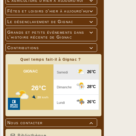
L'agriculture d'hier à aujourd'hui

Fêtes et loisirs d'hier à aujourd'hui

Le désenclavement de Gignac

Grands et petits événements dans

Dimanche 23
l'histoire récente de Gignac
propose un 
Contributions

1h30 de pla
conduisant 
Quel temps fait-il à Gignac ?
Basée à Alti
eu un grand 
proviennent
A noter que 
(Cahors) et 
Prix d’entr
Jean-Pierre
Nous contacter

Bibliothèque