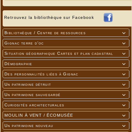
Retrouvez la bibliothèque sur Facebook
Bibliothèque / Centre de ressources

Gignac terre d'oc

Situation géographique Cartes et plan cadastral

Vue aérienne de la pisciculture du Blagour
Photos Jean-Pierre Gaillard
Démographie

Des personnalités liées à Gignac

Un patrimoine détruit

Un patrimoine sauvegardé

Curiosités architecturales

MOULIN À VENT / ÉCOMUSÉE

Un patrimoine nouveau
