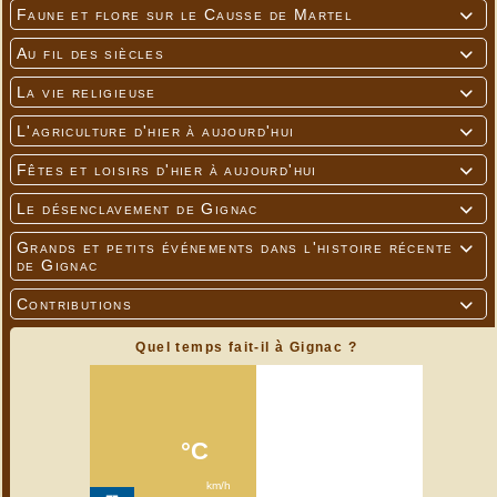
Faune et flore sur le Causse de Martel

Au fil des siècles

La vie religieuse

L'agriculture d'hier à aujourd'hui

Fêtes et loisirs d'hier à aujourd'hui

Le désenclavement de Gignac

Grands et petits événements dans l'histoire récente

de Gignac
Contributions

Quel temps fait-il à Gignac ?