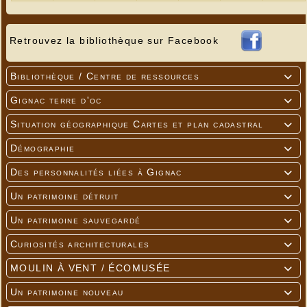
Retrouvez la bibliothèque sur Facebook
Bibliothèque / Centre de ressources

Gignac terre d'oc

Situation géographique Cartes et plan cadastral

Démographie

Des personnalités liées à Gignac

Un patrimoine détruit

Un patrimoine sauvegardé

Curiosités architecturales

MOULIN À VENT / ÉCOMUSÉE

Un patrimoine nouveau
