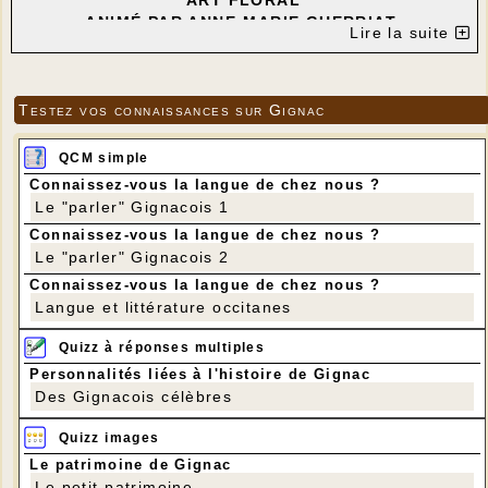
" ART FLORAL "
ANIMÉ PAR ANNE-MARIE GUERRIAT
Lire la suite
---
Nous allons décorer des coloquintes. Il y en aura
deux par personne.
Pour les poser, de nombreux supports peuvent
Testez vos connaissances sur Gignac
convenir : un plateau en bois ou en osier, une
assiette, une ardoise, une belle planche…ou même
QCM simple
rien.
Connaissez-vous la langue de chez nous ?
Pas de matériel particulier à prévoir en dehors des
Le "parler" Gignacois 1
outils habituels.
N’oubliez pas de vous inscrire avant dimanche 5
Connaissez-vous la langue de chez nous ?
octobre … merci !
Le "parler" Gignacois 2
Je me réjouis de vous retrouver,
Connaissez-vous la langue de chez nous ?
Anne Marie
Langue et littérature occitanes
Tél 07 87 40 88 64
Quizz à réponses multiples
Personnalités liées à l'histoire de Gignac
Des Gignacois célèbres
Quizz images
Le patrimoine de Gignac
Le petit patrimoine