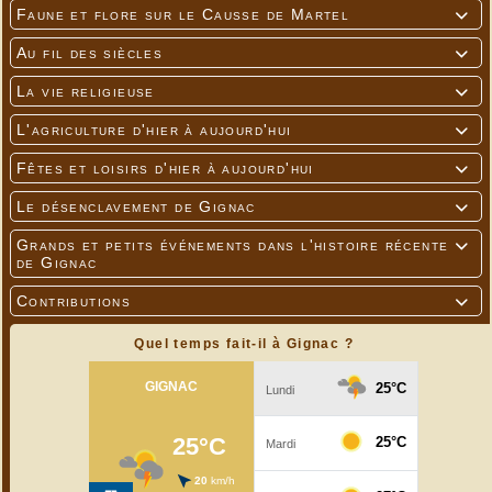
Faune et flore sur le Causse de Martel

Au fil des siècles

La vie religieuse

L'agriculture d'hier à aujourd'hui

Fêtes et loisirs d'hier à aujourd'hui

Le désenclavement de Gignac

Grands et petits événements dans l'histoire récente

de Gignac
Contributions

Quel temps fait-il à Gignac ?