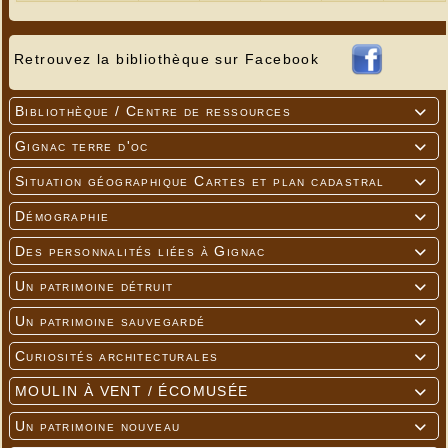
Retrouvez la bibliothèque sur Facebook
Bibliothèque / Centre de ressources

Gignac terre d'oc

Situation géographique Cartes et plan cadastral

Démographie

Des personnalités liées à Gignac

Un patrimoine détruit

Un patrimoine sauvegardé

Curiosités architecturales

MOULIN À VENT / ÉCOMUSÉE

Un patrimoine nouveau
