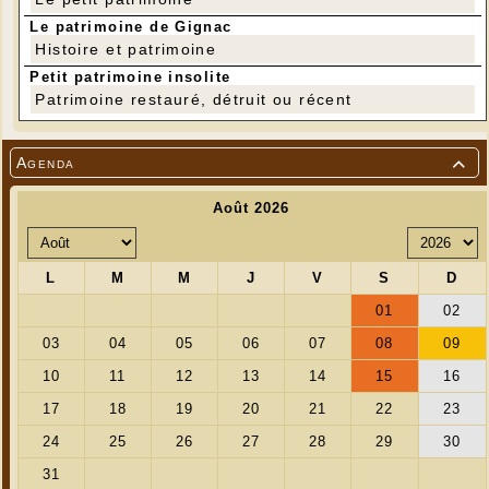
Apporter un tapis, un coussin & une couverture (prêt
possible au besoin)
Le patrimoine de Gignac
Participation : 25€
Histoire et patrimoine
Adhésion annuelle de 5€, au titre de l'assurance.
Règlement en chèque ou espèces
Petit patrimoine insolite
Patrimoine restauré, détruit ou récent
Pour tout renseignement et inscription :
asso.yogalife46@gmail.com
Agenda
