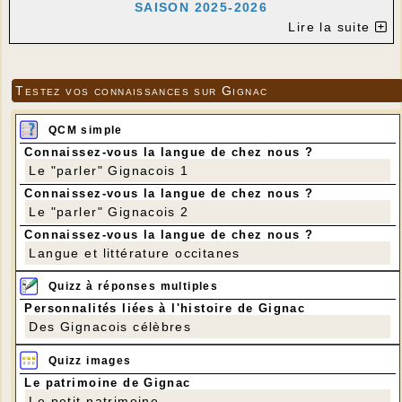
SAISON 2025-2026
le 2ème samedi de chaque mois
Lire la suite
SAMEDI 13 SEPTEMBRE 2025
de 9h30 à 12h00
Salle de motricité de l'école de GIGNAC
Testez vos connaissances sur Gignac
Béatrice & Benoît, professeurs expérimentés,
dispenseront le cours de HATHA YOGA
QCM simple
Traditionnel, issu d'une lignée indienne.
Connaissez-vous la langue de chez nous ?
ASANA (postures) / PRANAYAMA (maîtrise du
souffle) / DHARANA (concentration) / DHYANA
Le "parler" Gignacois 1
(méditation) / CHETANASANA (relaxation)
Connaissez-vous la langue de chez nous ?
Le "parler" Gignacois 2
Le YOGA permet de gérer ses émotions, ses
doutes, son stress, par des techniques simples
Connaissez-vous la langue de chez nous ?
et abordables à tout le monde.
Langue et littérature occitanes
Le YOGA apporte santé mentale & physique,
énergie puissante, esprit clair & serein.
Quizz à réponses multiples
Une attention particulière est apportée pour
Personnalités liées à l'histoire de Gignac
chaque exercice, avec respect et bienveillance
Des Gignacois célèbres
Des conseils individuels et des corrections sont
prodigués tout au long de la séance.
Quizz images
Ouvert à tous ! du débutant au chevronné !
Le patrimoine de Gignac
Le petit patrimoine