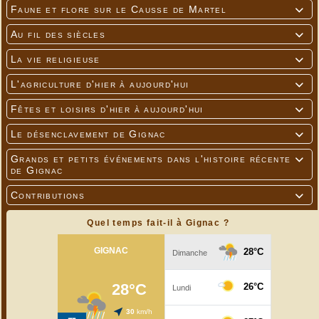
Faune et flore sur le Causse de Martel

Au fil des siècles

La vie religieuse

L'agriculture d'hier à aujourd'hui

Fêtes et loisirs d'hier à aujourd'hui

Le désenclavement de Gignac

Grands et petits événements dans l'histoire récente

de Gignac
Contributions

Quel temps fait-il à Gignac ?