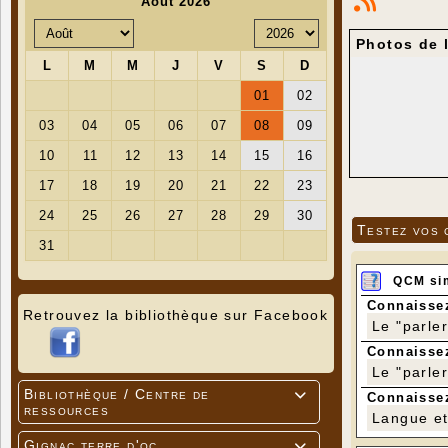
Photos de 
Testez vos 
QCM si
Connaissez
Retrouvez la bibliothèque sur Facebook
Le "parle
Connaissez
Le "parle
Bibliothèque / Centre de

Connaissez
ressources
Langue et 
Gignac terre d'oc
