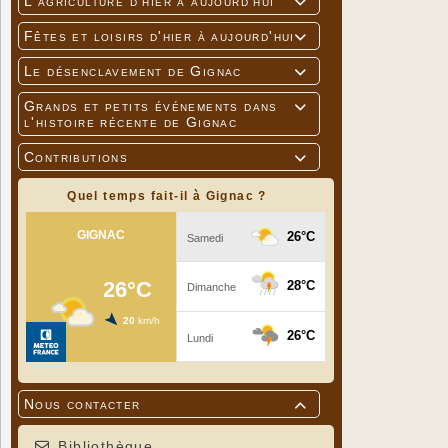
L'agriculture d'hier à aujourd'hui

Fêtes et loisirs d'hier à aujourd'hui

Le désenclavement de Gignac

Grands et petits événements dans

l'histoire récente de Gignac
Contributions

Quel temps fait-il à Gignac ?
Nous contacter

Bibliothèque