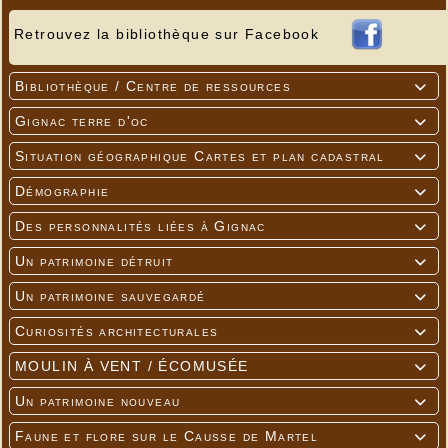
Retrouvez la bibliothèque sur Facebook
Bibliothèque / Centre de ressources

Gignac terre d'oc

Situation géographique Cartes et plan cadastral

Démographie

Des personnalités liées à Gignac

Un patrimoine détruit

Un patrimoine sauvegardé

Curiosités architecturales

MOULIN À VENT / ÉCOMUSÉE

Un patrimoine nouveau

Faune et flore sur le Causse de Martel
