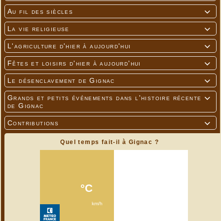
Au fil des siècles

La vie religieuse

L'agriculture d'hier à aujourd'hui

Fêtes et loisirs d'hier à aujourd'hui

Le désenclavement de Gignac

Grands et petits événements dans l'histoire récente

de Gignac
Contributions

Quel temps fait-il à Gignac ?