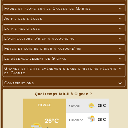
Faune et flore sur le Causse de Martel

Au fil des siècles

La vie religieuse

L'agriculture d'hier à aujourd'hui

Fêtes et loisirs d'hier à aujourd'hui

Le désenclavement de Gignac

Grands et petits événements dans l'histoire récente

de Gignac
Contributions

Quel temps fait-il à Gignac ?