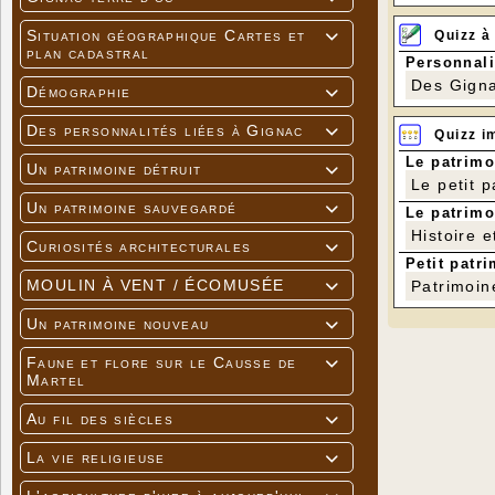
Situation géographique Cartes et
Quizz à

plan cadastral
Personnali
Des Gigna
Démographie

Des personnalités liées à Gignac

Quizz i
Le patrimo
Un patrimoine détruit

Le petit 
Un patrimoine sauvegardé

Le patrimo
Histoire e
Curiosités architecturales

Petit patri
MOULIN À VENT / ÉCOMUSÉE
Patrimoin

Un patrimoine nouveau

Faune et flore sur le Causse de

Martel
Au fil des siècles

La vie religieuse
