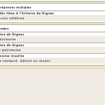
 réponses multiples
tés liées à l'histoire de Gignac
cois célèbres
mages
ine de Gignac
patrimoine
ine de Gignac
t patrimoine
moine insolite
e restauré, détruit ou récent
Au Touron