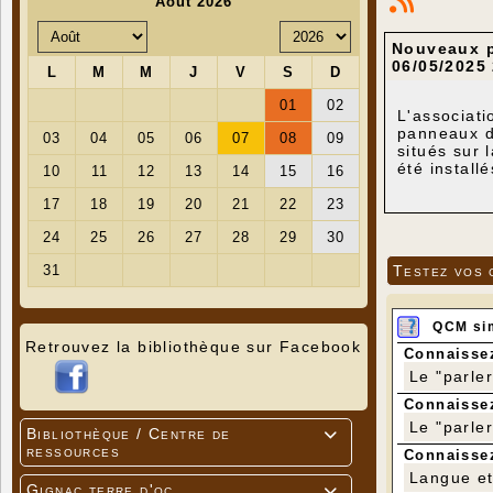
Nouveaux p
06/05/2025
L'associati
panneaux d'
situés sur 
été install
bord de rou
Les bénévol
Testez vos 
QCM si
Retrouvez la bibliothèque sur Facebook
Connaissez
Le "parle
Connaissez
Le "parle
Bibliothèque / Centre de

ressources
Connaissez
Langue et 
Gignac terre d'oc
