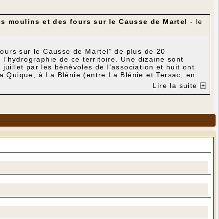
s moulins et des fours sur le Causse de Martel
- le
 fours sur le Causse de Martel" de plus de 20
 l'hydrographie de ce territoire. Une dizaine sont
uillet par les bénévoles de l'association et huit ont
a Quique, à La Blénie (entre La Blénie et Tersac, en
de Madrange et sur le 45e parallèle (au Pech Nègre).
Lire la suite
employés municipaux pour leur travail.