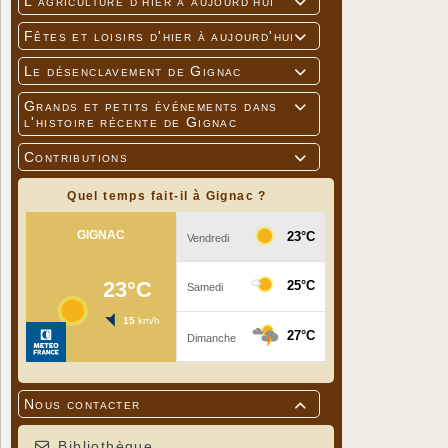
L'agriculture d'hier à aujourd'hui

Fêtes et loisirs d'hier à aujourd'hui

Le désenclavement de Gignac

Grands et petits événements dans

l'histoire récente de Gignac
Contributions

Quel temps fait-il à Gignac ?
Nous contacter

Bibliothèque