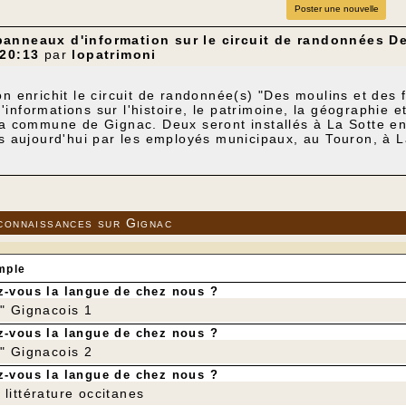
Poster une nouvelle
anneaux d'information sur le circuit de randonnées De
 20:13
par
lopatrimoni
on enrichit le circuit de randonnée(s) "Des moulins et des
informations sur l'histoire, le patrimoine, la géographie et
la commune de Gignac. Deux seront installés à La Sotte en j
és aujourd'hui par les employés municipaux, au Touron, à L
te), à Leygonie, à la fontaine des Genestes, aux lavoirs 
es tiennent à remercier la mairie pour son soutien et les 
connaissances sur Gignac
mple
-vous la langue de chez nous ?
r" Gignacois 1
-vous la langue de chez nous ?
r" Gignacois 2
-vous la langue de chez nous ?
littérature occitanes