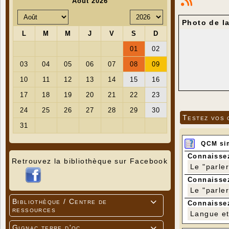
Photo de l
Testez vos 
QCM si
Connaissez
Retrouvez la bibliothèque sur Facebook
Le "parle
Connaissez
Le "parle
Bibliothèque / Centre de

Connaissez
ressources
Langue et 
Gignac terre d'oc
