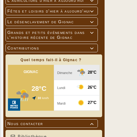
L'agriculture d'hier à aujourd'hui

Fêtes et loisirs d'hier à aujourd'hui

Le désenclavement de Gignac

Grands et petits événements dans

l'histoire récente de Gignac
Contributions

Quel temps fait-il à Gignac ?
Nous contacter

Bibliothèque