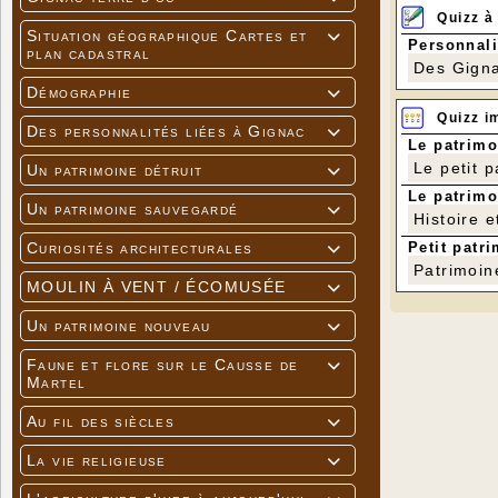
Quizz à
Situation géographique Cartes et

Personnali
plan cadastral
Des Gigna
Démographie

Quizz i
Des personnalités liées à Gignac

Le patrimo
Le petit 
Un patrimoine détruit

Le patrimo
Un patrimoine sauvegardé

Histoire e
Petit patri
Curiosités architecturales

Patrimoin
MOULIN À VENT / ÉCOMUSÉE

Un patrimoine nouveau

Faune et flore sur le Causse de

Martel
Au fil des siècles

La vie religieuse
