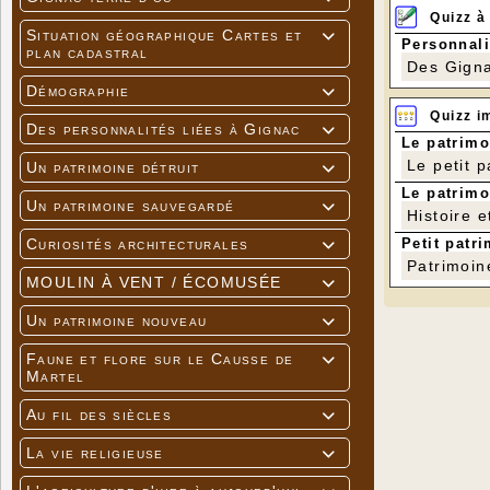
Quizz à
Situation géographique Cartes et

Personnali
plan cadastral
Des Gigna
Démographie

Quizz i
Des personnalités liées à Gignac

Le patrimo
Le petit 
Un patrimoine détruit

Le patrimo
Un patrimoine sauvegardé

Histoire e
Petit patri
Curiosités architecturales

Patrimoin
MOULIN À VENT / ÉCOMUSÉE

Un patrimoine nouveau

Faune et flore sur le Causse de

Martel
Au fil des siècles

La vie religieuse
