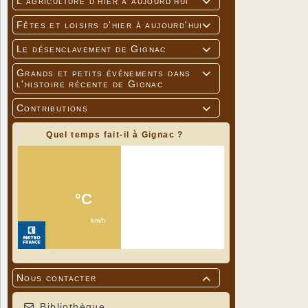
L'agriculture d'hier à aujourd'hui

Fêtes et loisirs d'hier à aujourd'hui

Le désenclavement de Gignac

Grands et petits événements dans

l'histoire récente de Gignac
Contributions

Quel temps fait-il à Gignac ?
TARIFS
Entrée adu
Entrée jeu
Titulaire 
Pass Cultu
Nous contacter

Bibliothèque