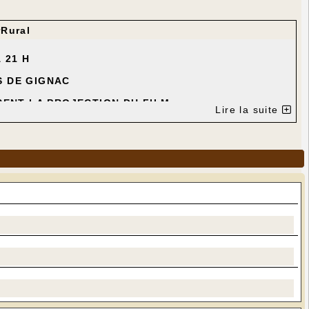
Rural
 21 H
S DE GIGNAC
SENT LA PROJECTION DU FILM
Lire la suite
"
ISIER
THELEMY - Luna GARRET