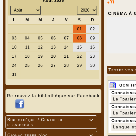
CINÉMA À 
Testez vos 
QCM si
Connaissez
Retrouvez la bibliothèque sur Facebook
Le "parle
Connaissez
Le "parle
Bibliothèque / Centre de

Connaissez
ressources
Langue et 
Gignac terre d'oc
