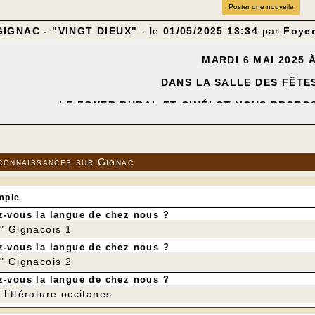
Poster une nouvelle
GIGNAC - "VINGT DIEUX"
- le
01/05/2025 13:34
par
Foyer
MARDI 6 MAI 2025 À
DANS LA SALLE DES FÊTE
LE FOYER RURAL ET CINÉLOT VOUS PROPO
" VINGT DIEUX 
de Louise COURVO
avec Clément FAVEAU - Maïwene BAR
connaissances sur Gignac
---
mple
-vous la langue de chez nous ?
r" Gignacois 1
-vous la langue de chez nous ?
r" Gignacois 2
-vous la langue de chez nous ?
littérature occitanes