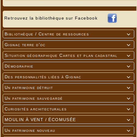
Retrouvez la bibliothèque sur Facebook
Bibliothèque / Centre de ressources

Gignac terre d'oc

Situation géographique Cartes et plan cadastral

Démographie

Des personnalités liées à Gignac

Un patrimoine détruit

Un patrimoine sauvegardé

Curiosités architecturales

MOULIN À VENT / ÉCOMUSÉE

Un patrimoine nouveau
