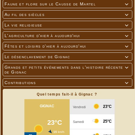
Faune et flore sur le Causse de Martel

Au fil des siècles

La vie religieuse

L'agriculture d'hier à aujourd'hui

Fêtes et loisirs d'hier à aujourd'hui

Le désenclavement de Gignac

Grands et petits événements dans l'histoire récente

de Gignac
Contributions

Quel temps fait-il à Gignac ?