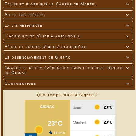
Faune et flore sur le Causse de Martel

Au fil des siècles

La vie religieuse

L'agriculture d'hier à aujourd'hui

Fêtes et loisirs d'hier à aujourd'hui

Le désenclavement de Gignac

Grands et petits événements dans l'histoire récente

de Gignac
Contributions

Quel temps fait-il à Gignac ?