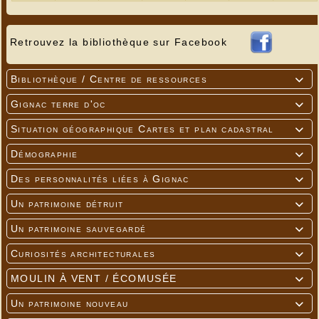
Retrouvez la bibliothèque sur Facebook
Bibliothèque / Centre de ressources

Gignac terre d'oc

Situation géographique Cartes et plan cadastral

Démographie

Des personnalités liées à Gignac

Un patrimoine détruit

Un patrimoine sauvegardé

Curiosités architecturales

MOULIN À VENT / ÉCOMUSÉE

Un patrimoine nouveau
