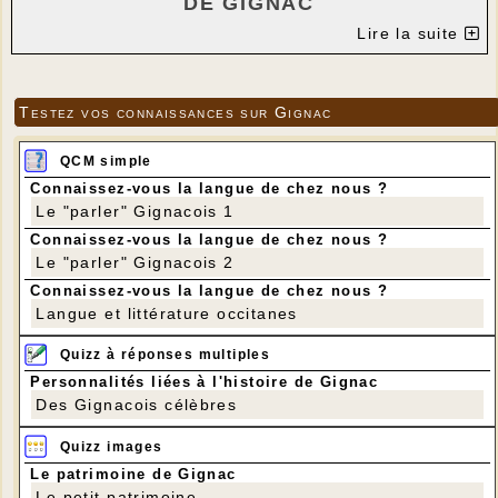
DE GIGNAC
ART FLORAL
Lire la suite
ANIMÉ PAR ANNE-MARIE GUERRIAT
Cette fois, c’est vous qui créez !
Anne-Marie vous fournit le contenant, la mousse
Testez vos connaissances sur Gignac
florale et les fleurs, ainsi que différents éléments
décoratifs parmi lesquels vous pourrez choisir pour
QCM simple
les incorporer à votre composition (feuilles
squelettes, branches, rotin…)
Connaissez-vous la langue de chez nous ?
Prévoyez les outils habituels : ciseaux, sécateur,
Le "parler" Gignacois 1
piques en bois, etc… Vous pouvez également
Connaissez-vous la langue de chez nous ?
apporter des morceaux de branches ou tout autre
Le "parler" Gignacois 2
matériel déjà utilisé dans des compositions
Connaissez-vous la langue de chez nous ?
précédentes s’il vous inspire.
Règlement pour la participation par chèque
Langue et littérature occitanes
uniquement.
Inscription obligatoire avant le dimanche 9 mars.
Quizz à réponses multiples
Anne Marie GUERRIAT
Personnalités liées à l'histoire de Gignac
Tél : 07 87 40 88 64
Des Gignacois célèbres
Quizz images
Le patrimoine de Gignac
Le petit patrimoine