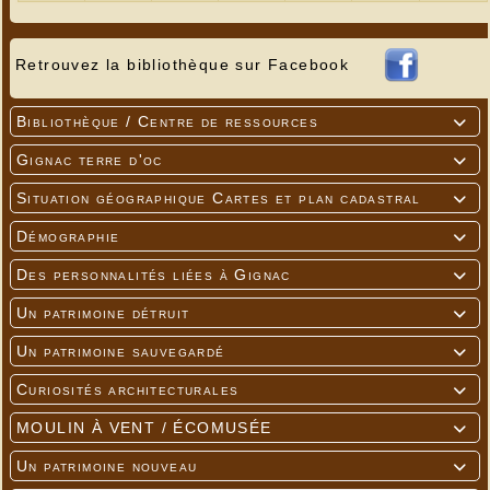
Retrouvez la bibliothèque sur Facebook
Bibliothèque / Centre de ressources

Gignac terre d'oc

Situation géographique Cartes et plan cadastral

Démographie

Des personnalités liées à Gignac

Un patrimoine détruit

Un patrimoine sauvegardé

Curiosités architecturales

MOULIN À VENT / ÉCOMUSÉE

Un patrimoine nouveau
