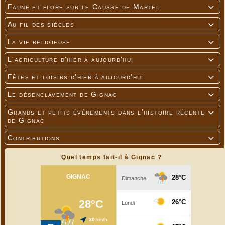
Faune et flore sur le Causse de Martel

Au fil des siècles

La vie religieuse

L'agriculture d'hier à aujourd'hui

Fêtes et loisirs d'hier à aujourd'hui

Le désenclavement de Gignac

Grands et petits événements dans l'histoire récente

de Gignac
Contributions

Quel temps fait-il à Gignac ?