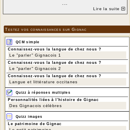
---
Lire la suite
Nous allons décorer un anneau métallique posé sur
un support en bois.
Je me charge d’apporter le matériel et les fleurs.
Vous aurez besoin de votre pistolet et de quelques
Testez vos connaissances sur Gignac
bâtons de colle. Si vous n’en avez pas, pas de
souci. J’en ai deux que je peux prêter. Et comme
QCM simple
d’habitude, ciseaux, sécateur…
Connaissez-vous la langue de chez nous ?
N’oubliez pas de me confirmer votre présence avant
Le "parler" Gignacois 1
dimanche 09 février. Merci d’avance !
Connaissez-vous la langue de chez nous ?
Le "parler" Gignacois 2
Au plaisir de vous retrouver,
Anne Marie Guerriat
Connaissez-vous la langue de chez nous ?
Tél : 07 87 40 88 64
Langue et littérature occitanes
Quizz à réponses multiples
Personnalités liées à l'histoire de Gignac
Des Gignacois célèbres
Quizz images
Le patrimoine de Gignac
Le petit patrimoine