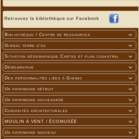
Retrouvez la bibliothèque sur Facebook
Bibliothèque / Centre de ressources

Gignac terre d'oc

Situation géographique Cartes et plan cadastral

Démographie

Des personnalités liées à Gignac

Un patrimoine détruit

Neige sur les sommets
Un patrimoine sauvegardé

---
Curiosités architecturales

MOULIN À VENT / ÉCOMUSÉE

Un patrimoine nouveau
