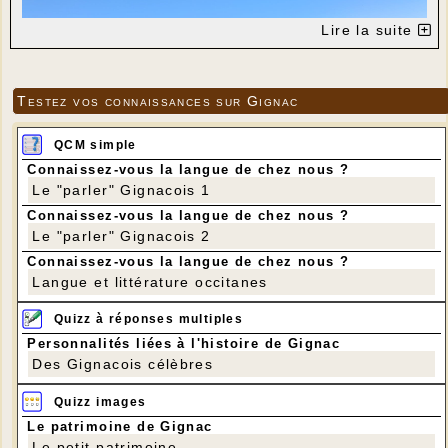
Lire la suite
Testez vos connaissances sur Gignac
QCM simple
Connaissez-vous la langue de chez nous ?
Le "parler" Gignacois 1
Connaissez-vous la langue de chez nous ?
Le "parler" Gignacois 2
Connaissez-vous la langue de chez nous ?
Arrivée au Mont Mercou
Langue et littérature occitanes
---
Quizz à réponses multiples
Personnalités liées à l'histoire de Gignac
Des Gignacois célèbres
Quizz images
Le patrimoine de Gignac
Le petit patrimoine