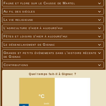
Faune et flore sur le Causse de Martel

Au fil des siècles

La vie religieuse

L'agriculture d'hier à aujourd'hui

Fêtes et loisirs d'hier à aujourd'hui

Le désenclavement de Gignac

Grands et petits événements dans l'histoire récente

de Gignac
Contributions

Quel temps fait-il à Gignac ?