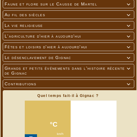
Faune et flore sur le Causse de Martel

Au fil des siècles

La vie religieuse

L'agriculture d'hier à aujourd'hui

Fêtes et loisirs d'hier à aujourd'hui

Le désenclavement de Gignac

Grands et petits événements dans l'histoire récente

de Gignac
Contributions

Quel temps fait-il à Gignac ?