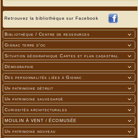
Retrouvez la bibliothèque sur Facebook
Bibliothèque / Centre de ressources

Gignac terre d'oc

Situation géographique Cartes et plan cadastral

Démographie

Des personnalités liées à Gignac

Un patrimoine détruit

Un patrimoine sauvegardé

Curiosités architecturales

MOULIN À VENT / ÉCOMUSÉE

Un patrimoine nouveau
