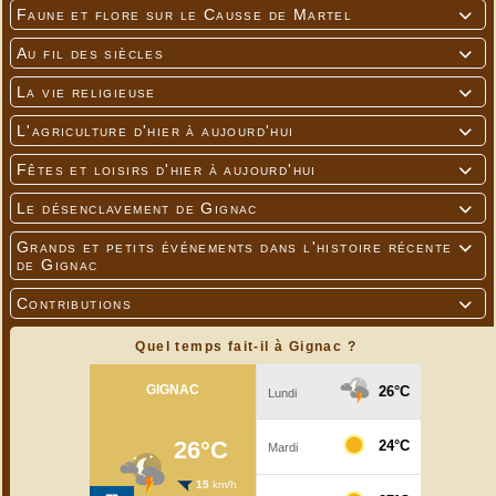
Faune et flore sur le Causse de Martel

Au fil des siècles

La vie religieuse

L'agriculture d'hier à aujourd'hui

Fêtes et loisirs d'hier à aujourd'hui

Le désenclavement de Gignac

Grands et petits événements dans l'histoire récente

de Gignac
Contributions

Quel temps fait-il à Gignac ?