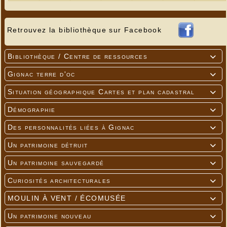
Retrouvez la bibliothèque sur Facebook
Bibliothèque / Centre de ressources

Gignac terre d'oc

Situation géographique Cartes et plan cadastral

Démographie

Des personnalités liées à Gignac

Un patrimoine détruit

Un patrimoine sauvegardé

Curiosités architecturales

MOULIN À VENT / ÉCOMUSÉE

Un patrimoine nouveau
