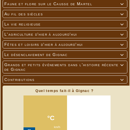
Faune et flore sur le Causse de Martel

Au fil des siècles

La vie religieuse

L'agriculture d'hier à aujourd'hui

Fêtes et loisirs d'hier à aujourd'hui

Le désenclavement de Gignac

Grands et petits événements dans l'histoire récente

de Gignac
Contributions

Quel temps fait-il à Gignac ?