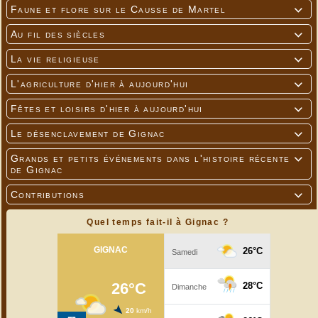
Faune et flore sur le Causse de Martel

Au fil des siècles

La vie religieuse

L'agriculture d'hier à aujourd'hui

Fêtes et loisirs d'hier à aujourd'hui

Le désenclavement de Gignac

Grands et petits événements dans l'histoire récente

de Gignac
Contributions

Quel temps fait-il à Gignac ?