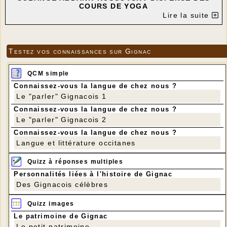
COURS DE YOGA
Lire la suite
DANS LA SALLE DE MOTRICITÉ DE L'ÉCOLE DE
GIGNAC
INSCRIPTION AU 06 42 86 78 90
---
Testez vos connaissances sur Gignac
QCM simple
Connaissez-vous la langue de chez nous ?
Le "parler" Gignacois 1
Connaissez-vous la langue de chez nous ?
Le "parler" Gignacois 2
Connaissez-vous la langue de chez nous ?
Langue et littérature occitanes
Quizz à réponses multiples
Personnalités liées à l'histoire de Gignac
Des Gignacois célèbres
Quizz images
Le patrimoine de Gignac
Le petit patrimoine