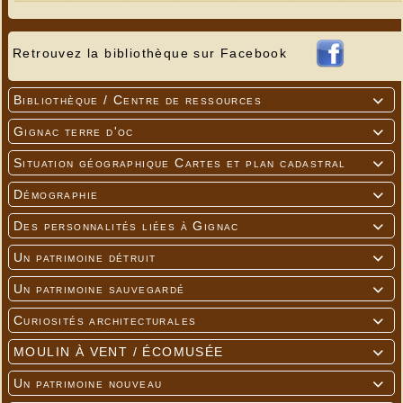
Retrouvez la bibliothèque sur Facebook
Bibliothèque / Centre de ressources

Gignac terre d'oc

Situation géographique Cartes et plan cadastral

Démographie

Des personnalités liées à Gignac

Un patrimoine détruit

Un patrimoine sauvegardé

Curiosités architecturales

MOULIN À VENT / ÉCOMUSÉE

Un patrimoine nouveau
