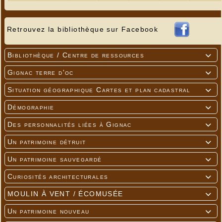
Retrouvez la bibliothèque sur Facebook
Bibliothèque / Centre de ressources

Gignac terre d'oc

Situation géographique Cartes et plan cadastral

Démographie

Des personnalités liées à Gignac

Un patrimoine détruit

Un patrimoine sauvegardé

Curiosités architecturales

MOULIN À VENT / ÉCOMUSÉE

Un patrimoine nouveau
