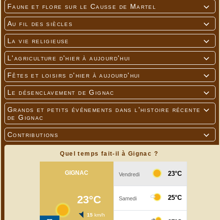
Faune et flore sur le Causse de Martel

Au fil des siècles

La vie religieuse

L'agriculture d'hier à aujourd'hui

Fêtes et loisirs d'hier à aujourd'hui

Le désenclavement de Gignac

Grands et petits événements dans l'histoire récente

de Gignac
Contributions

Quel temps fait-il à Gignac ?