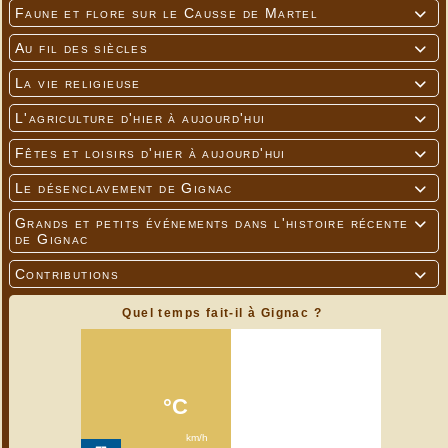
Faune et flore sur le Causse de Martel

Au fil des siècles

La vie religieuse

L'agriculture d'hier à aujourd'hui

Fêtes et loisirs d'hier à aujourd'hui

Le désenclavement de Gignac

Grands et petits événements dans l'histoire récente

de Gignac
Contributions

Quel temps fait-il à Gignac ?