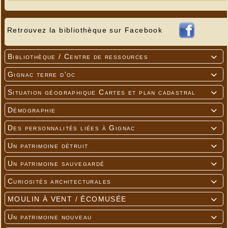
Retrouvez la bibliothèque sur Facebook
Bibliothèque / Centre de ressources

Gignac terre d'oc

Situation géographique Cartes et plan cadastral

Démographie

Des personnalités liées à Gignac

Un patrimoine détruit

Un patrimoine sauvegardé

Curiosités architecturales

MOULIN À VENT / ÉCOMUSÉE

Un patrimoine nouveau
