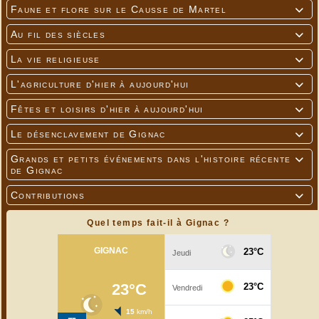
Faune et flore sur le Causse de Martel

Au fil des siècles

La vie religieuse

L'agriculture d'hier à aujourd'hui

Fêtes et loisirs d'hier à aujourd'hui

Le désenclavement de Gignac

Grands et petits événements dans l'histoire récente

de Gignac
Contributions

Quel temps fait-il à Gignac ?