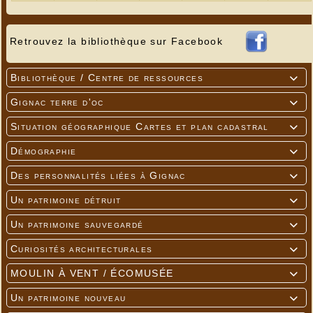
Retrouvez la bibliothèque sur Facebook
Bibliothèque / Centre de ressources

Gignac terre d'oc

Situation géographique Cartes et plan cadastral

Démographie

Des personnalités liées à Gignac

Un patrimoine détruit

Un patrimoine sauvegardé

Curiosités architecturales

MOULIN À VENT / ÉCOMUSÉE

Un patrimoine nouveau
