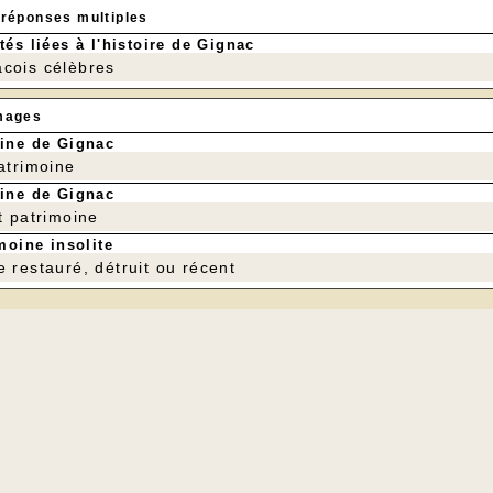
 réponses multiples
tés liées à l'histoire de Gignac
cois célèbres
mages
ine de Gignac
patrimoine
ine de Gignac
t patrimoine
moine insolite
e restauré, détruit ou récent
Le mur gauche se te