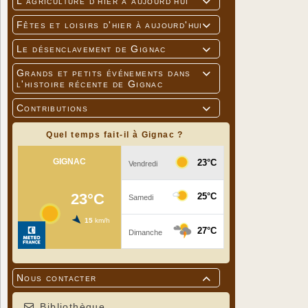
L'agriculture d'hier à aujourd'hui

Fêtes et loisirs d'hier à aujourd'hui

Le désenclavement de Gignac

Grands et petits événements dans

l'histoire récente de Gignac
Contributions

Quel temps fait-il à Gignac ?
Nous contacter

Bibliothèque