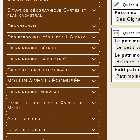
Quizz à
Situation géographique Cartes et

Personnali
plan cadastral
Des Gigna
Démographie

Quizz i
Des personnalités liées à Gignac

Le patrimo
Le petit 
Un patrimoine détruit

Le patrimo
Un patrimoine sauvegardé

Histoire e
Petit patri
Curiosités architecturales

Patrimoin
MOULIN À VENT / ÉCOMUSÉE

Un patrimoine nouveau

Faune et flore sur le Causse de

Martel
Au fil des siècles

La vie religieuse
