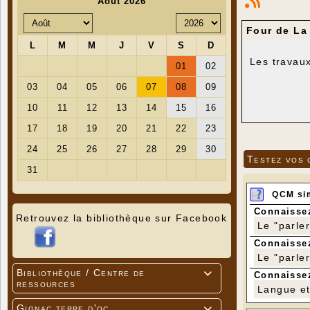
Four de La
Les travaux
Testez vos 
QCM si
Connaissez
Retrouvez la bibliothèque sur Facebook
Le "parle
Connaissez
Le "parle
Bibliothèque / Centre de

Connaissez
ressources
Langue et 
Gignac terre d'oc
