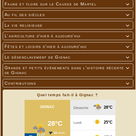
Faune et flore sur le Causse de Martel

Au fil des siècles

La vie religieuse

L'agriculture d'hier à aujourd'hui

Fêtes et loisirs d'hier à aujourd'hui

Le désenclavement de Gignac

Grands et petits événements dans l'histoire récente

de Gignac
Contributions

Quel temps fait-il à Gignac ?