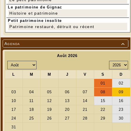
Le patrimoine de Gignac
Histoire et patrimoine
Petit patrimoine insolite
---
Patrimoine restauré, détruit ou récent
Agenda

---
L'association Double Sens vient présenter sa
dernière pièce de théâtre, intitulée « Je n'éplucherai
pas les patates » samedi 21 janvier à 21 heures, à