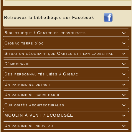
Retrouvez la bibliothèque sur Facebook
Bibliothèque / Centre de ressources

Gignac terre d'oc

Situation géographique Cartes et plan cadastral

Démographie

Des personnalités liées à Gignac

Un patrimoine détruit

Un patrimoine sauvegardé

Curiosités architecturales

MOULIN À VENT / ÉCOMUSÉE

Un patrimoine nouveau
