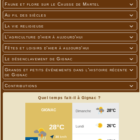
Faune et flore sur le Causse de Martel

Au fil des siècles

La vie religieuse

L'agriculture d'hier à aujourd'hui

Fêtes et loisirs d'hier à aujourd'hui

Le désenclavement de Gignac

Grands et petits événements dans l'histoire récente

de Gignac
Contributions

Quel temps fait-il à Gignac ?