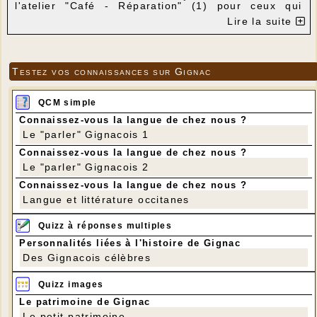
l'atelier "Café - Réparation" (1) pour ceux qui
aiment lire, échanger, partager...
Lire la suite
Vous pouvez prendre le livre qui vous intéresse et
mettre à la place les livres dont vous voulez vous
séparer.
---
Testez vos connaissances sur Gignac
QCM simple
Connaissez-vous la langue de chez nous ?
Le "parler" Gignacois 1
Connaissez-vous la langue de chez nous ?
Le "parler" Gignacois 2
Connaissez-vous la langue de chez nous ?
Langue et littérature occitanes
Quizz à réponses multiples
Personnalités liées à l'histoire de Gignac
Des Gignacois célèbres
Quizz images
Le patrimoine de Gignac
Le petit patrimoine