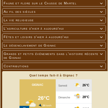
Faune et flore sur le Causse de Martel

Au fil des siècles

La vie religieuse

L'agriculture d'hier à aujourd'hui

Fêtes et loisirs d'hier à aujourd'hui

Le désenclavement de Gignac

Grands et petits événements dans l'histoire récente

de Gignac
Contributions

Quel temps fait-il à Gignac ?
---