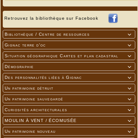
Retrouvez la bibliothèque sur Facebook
Bibliothèque / Centre de ressources

Gignac terre d'oc

Situation géographique Cartes et plan cadastral

Démographie

---
Des personnalités liées à Gignac

Un patrimoine détruit

Un patrimoine sauvegardé

Curiosités architecturales

MOULIN À VENT / ÉCOMUSÉE

Un patrimoine nouveau
