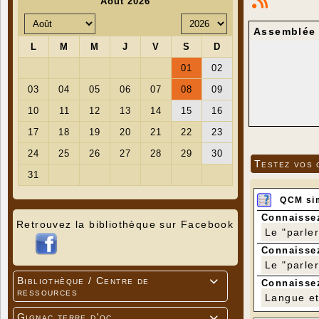
Assemblée 
Testez vos 
QCM si
Connaissez
Retrouvez la bibliothèque sur Facebook
Le "parle
Connaissez
Le "parle
Bibliothèque / Centre de

Connaissez
ressources
Langue et 
Gignac terre d'oc
