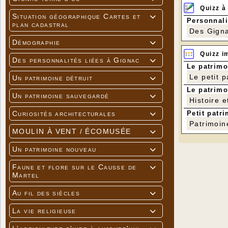
Quizz à
Situation géographique Cartes et

Personnali
plan cadastral
Des Gigna
Démographie

Quizz i
Des personnalités liées à Gignac

Le patrimo
Le petit 
Un patrimoine détruit

Le patrimo
Un patrimoine sauvegardé

Histoire e
Petit patri
Curiosités architecturales

Patrimoin
MOULIN À VENT / ÉCOMUSÉE

Un patrimoine nouveau

Faune et flore sur le Causse de

Martel
Au fil des siècles

La vie religieuse
