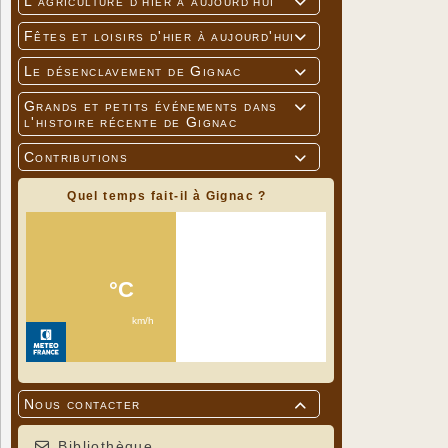
L'agriculture d'hier à aujourd'hui

Fêtes et loisirs d'hier à aujourd'hui

Le désenclavement de Gignac

Grands et petits événements dans

l'histoire récente de Gignac
Contributions

Quel temps fait-il à Gignac ?
Nous contacter

Bibliothèque