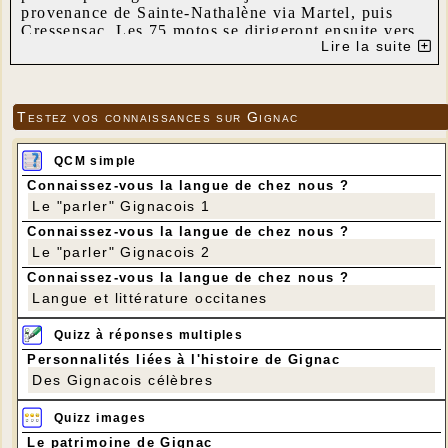
provenance de Sainte-Nathalène via Martel, puis
Cressensac. Les 75 motos se dirigeront ensuite vers
Lire la suite
Saint-Bonnet, Falsemoyer et Borrèze, avec arrivée à
Sainte-Nathalène. Trois circuits, à partir de Sainte-
Nathalène, permettront aux motos de parcourir 570
km. Lors du 1er circuit, le vendredi 1er juillet, les
Testez vos connaissances sur Gignac
motocyclistes passeront à Chartrier, Estivals, puis
Nadaillac. Le dimanche il s’agira d’une boucle
autour de Sarlat. Cette concentration se déroulera
QCM simple
sans classement, temps imposé ou chronométrage.
Connaissez-vous la langue de chez nous ?
Le "parler" Gignacois 1
Connaissez-vous la langue de chez nous ?
Le "parler" Gignacois 2
Connaissez-vous la langue de chez nous ?
Langue et littérature occitanes
Quizz à réponses multiples
Personnalités liées à l'histoire de Gignac
Des Gignacois célèbres
Quizz images
Le patrimoine de Gignac