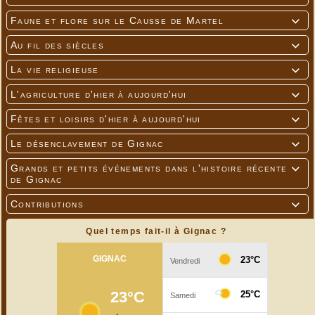
Faune et flore sur le Causse de Martel

Au fil des siècles

La vie religieuse

L'agriculture d'hier à aujourd'hui

Fêtes et loisirs d'hier à aujourd'hui

Le désenclavement de Gignac

Grands et petits événements dans l'histoire récente

de Gignac
Contributions

Quel temps fait-il à Gignac ?