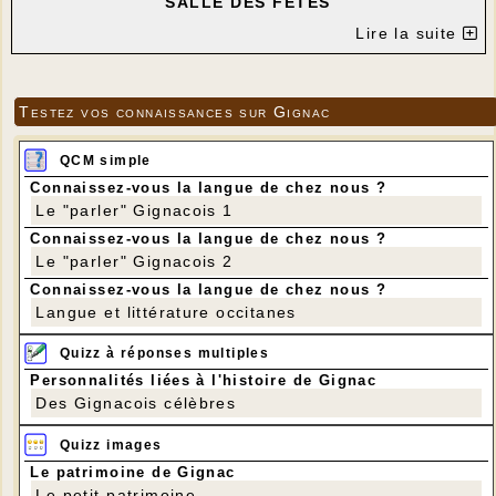
SALLE DES FÊTES
---
Lire la suite
Dominique Pluvinage va animer l'atelier de "
danses trad' ".
Au programme :
- Apprentissage ou révision des pas de danses les
Testez vos connaissances sur Gignac
plus couramment jouées dans les bals.
- Apprentissage ou révision de danses collectives,
de répertoires divers (berry, béarnais, basque,
QCM simple
breton, etc...).
Le but est la transmission et le partage de danses
Connaissez-vous la langue de chez nous ?
apprises au cours de bals, ateliers ou stages.
Le "parler" Gignacois 1
Cet atelier est ouvert aux débutants et non-
débutants ainsi qu'aux initiés qui souhaiteraient
Connaissez-vous la langue de chez nous ?
partager leurs connaissances en danse Trad'.
Le "parler" Gignacois 2
Compte-tenu du contexte sanitaire dans lequel
Connaissez-vous la langue de chez nous ?
nous nous trouvons, Dominique va privilégier les
danses permettant la distanciation.
Langue et littérature occitanes
Passe sanitaire et masque obligatoire.
Quizz à réponses multiples
Toutefois nous mettons à disposition des masques
Personnalités liées à l'histoire de Gignac
pour les personnes qui les auraient oubliés et du
Des Gignacois célèbres
gel hydroalcoolique.
Quizz images
Le patrimoine de Gignac
Le petit patrimoine