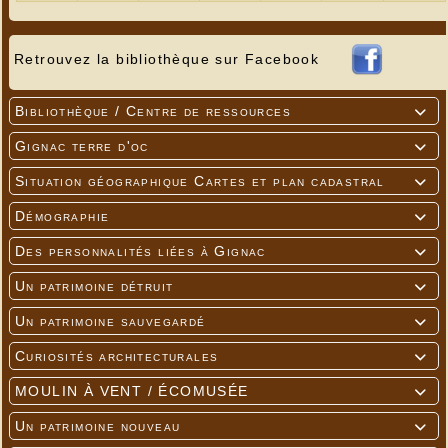
Retrouvez la bibliothèque sur Facebook
Bibliothèque / Centre de ressources

Gignac terre d'oc

Situation géographique Cartes et plan cadastral

Démographie

Des personnalités liées à Gignac

Un patrimoine détruit

Un patrimoine sauvegardé

Curiosités architecturales

MOULIN À VENT / ÉCOMUSÉE

Un patrimoine nouveau
