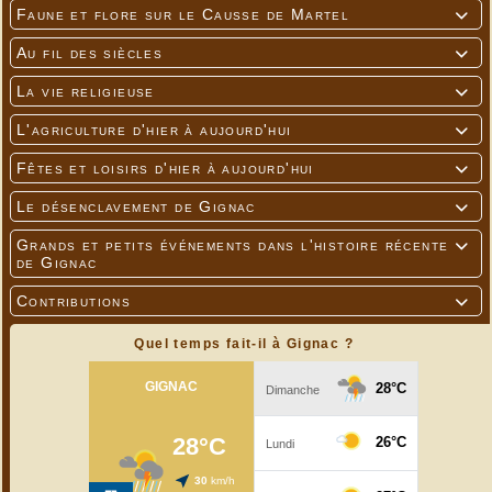
Faune et flore sur le Causse de Martel

Au fil des siècles

La vie religieuse

L'agriculture d'hier à aujourd'hui

Fêtes et loisirs d'hier à aujourd'hui

Le désenclavement de Gignac

Grands et petits événements dans l'histoire récente

de Gignac
Contributions

Quel temps fait-il à Gignac ?