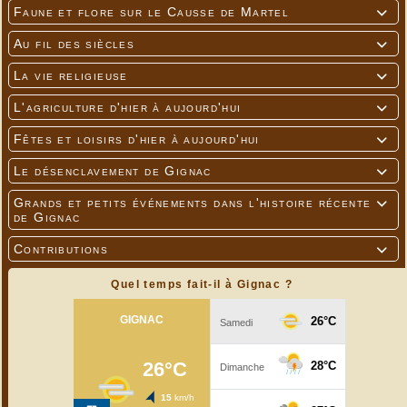
Faune et flore sur le Causse de Martel

Au fil des siècles

La vie religieuse

L'agriculture d'hier à aujourd'hui

Fêtes et loisirs d'hier à aujourd'hui

Le désenclavement de Gignac

Grands et petits événements dans l'histoire récente

de Gignac
Contributions

Quel temps fait-il à Gignac ?