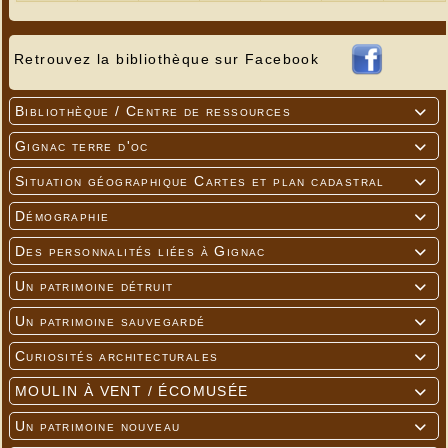
Retrouvez la bibliothèque sur Facebook
Bibliothèque / Centre de ressources

Gignac terre d'oc

Situation géographique Cartes et plan cadastral

Démographie

Des personnalités liées à Gignac

Un patrimoine détruit

Un patrimoine sauvegardé

Curiosités architecturales

MOULIN À VENT / ÉCOMUSÉE

Un patrimoine nouveau
