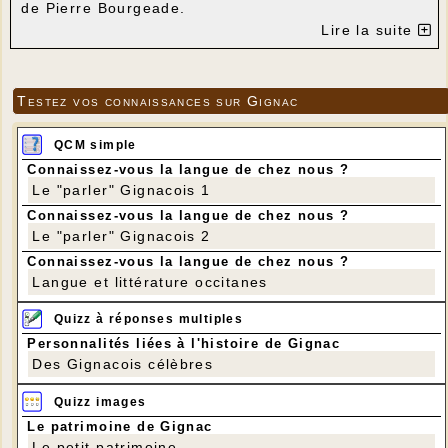
de Pierre Bourgeade.
Les interprètes étaient Jacqueline Leclère et
Lire la suite
Bernard Demaison. Mise en scène de Robert Birou.
---
Testez vos connaissances sur Gignac
QCM simple
Connaissez-vous la langue de chez nous ?
Le "parler" Gignacois 1
Connaissez-vous la langue de chez nous ?
Le "parler" Gignacois 2
Connaissez-vous la langue de chez nous ?
Langue et littérature occitanes
Quizz à réponses multiples
Personnalités liées à l'histoire de Gignac
25 ans pour obtenir un passeport
Des Gignacois célèbres
Quizz images
Le patrimoine de Gignac
Le petit patrimoine