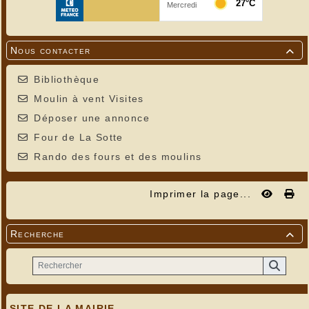
Nous contacter

Bibliothèque
Un an après. Les rôles sont inversés...
Moulin à vent Visites
Déposer une annonce
Four de La Sotte
Rando des fours et des moulins
Imprimer la page...
Recherche

Tuera ? Tuera pas ? Pour le savoir, il vous faudra
aller voir la pièce lorsqu'elle passera dans un
SITE DE LA MAIRIE