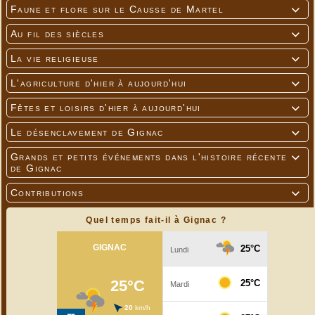
Faune et flore sur le Causse de Martel

Au fil des siècles

La vie religieuse

L'agriculture d'hier à aujourd'hui

Fêtes et loisirs d'hier à aujourd'hui

Le désenclavement de Gignac

Grands et petits événements dans l'histoire récente

de Gignac
Contributions

Trop tard. La loi, c'est la loi !!! On ne badine pas
avec l'administration centrale.
Quel temps fait-il à Gignac ?