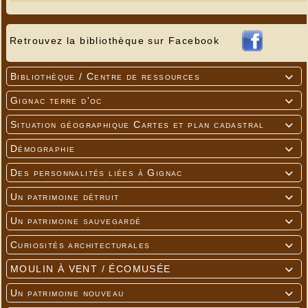
Retrouvez la bibliothèque sur Facebook
Bibliothèque / Centre de ressources

Gignac terre d'oc

Situation géographique Cartes et plan cadastral

Démographie

Des personnalités liées à Gignac

Un patrimoine détruit

Un patrimoine sauvegardé

Curiosités architecturales

MOULIN À VENT / ÉCOMUSÉE

Elle a trouvé la puce qui va lui permettre de
Un patrimoine nouveau

redevenir propriétaire d'un cheptel (catégorie D) !!!