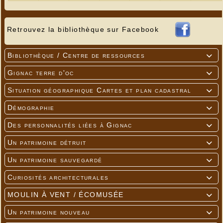
Retrouvez la bibliothèque sur Facebook
Bibliothèque / Centre de ressources

Gignac terre d'oc

Situation géographique Cartes et plan cadastral

Démographie

Des personnalités liées à Gignac

Un patrimoine détruit

Un patrimoine sauvegardé

Curiosités architecturales

MOULIN À VENT / ÉCOMUSÉE

Un patrimoine nouveau
