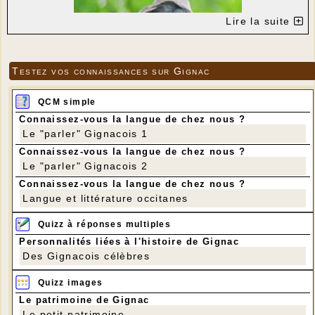
Lire la suite
Testez vos connaissances sur Gignac
QCM simple
Connaissez-vous la langue de chez nous ?
Le "parler" Gignacois 1
Connaissez-vous la langue de chez nous ?
Le "parler" Gignacois 2
Voilà 3 semaines que le coucou est arrivé à Gignac
Connaissez-vous la langue de chez nous ?
et qu’il chante autour du moulin. Cet oiseau
migrateur retrouve le bois où il est né après un
Langue et littérature occitanes
périple absolument extraordinaire d’environ 12 000
km qui le conduit à passer l’hiver en Afrique
Quizz à réponses multiples
équatoriale. Ce sont les mâles qui arrivent les
premiers
et qui chantent à longueur de journée
.
Personnalités liées à l'histoire de Gignac
Ils font le tour de leur territoire. Quelques jours plus
Des Gignacois célèbres
tard arrivent les femelles. Perchée sur de hautes
branches, la femelle attend qu'un oiseau quitte son
Quizz images
nid pour aller y pondre, juste avant la saison des
couvaisons. Chaque femelle peut pondre jusqu'à 24
Le patrimoine de Gignac
œufs en mai-juin, à raison d'un par nid parasité. La
Le petit patrimoine