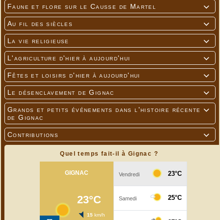
Faune et flore sur le Causse de Martel

Au fil des siècles

La vie religieuse

L'agriculture d'hier à aujourd'hui

Fêtes et loisirs d'hier à aujourd'hui

Le désenclavement de Gignac

Grands et petits événements dans l'histoire récente

de Gignac
Contributions

Quel temps fait-il à Gignac ?