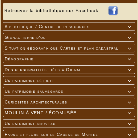
Retrouvez la bibliothèque sur Facebook
Bibliothèque / Centre de ressources

Gignac terre d'oc

Situation géographique Cartes et plan cadastral

Démographie

Des personnalités liées à Gignac

Un patrimoine détruit

Un patrimoine sauvegardé

Curiosités architecturales

MOULIN À VENT / ÉCOMUSÉE

Un patrimoine nouveau

Faune et flore sur le Causse de Martel
