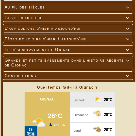
Au fil des siècles

La vie religieuse

L'agriculture d'hier à aujourd'hui

Fêtes et loisirs d'hier à aujourd'hui

Le désenclavement de Gignac

Grands et petits événements dans l'histoire récente

de Gignac
Contributions

Quel temps fait-il à Gignac ?