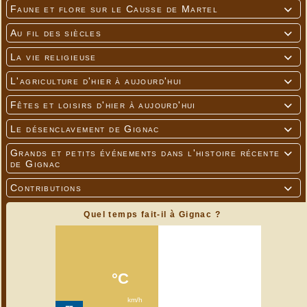
Faune et flore sur le Causse de Martel

Au fil des siècles

La vie religieuse

L'agriculture d'hier à aujourd'hui

Fêtes et loisirs d'hier à aujourd'hui

Le désenclavement de Gignac

Grands et petits événements dans l'histoire récente

de Gignac
Contributions

Quel temps fait-il à Gignac ?