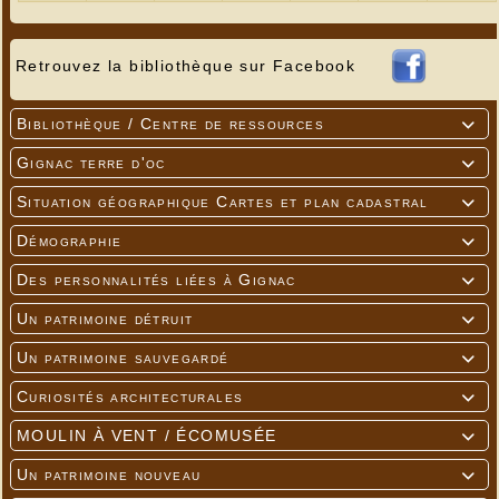
Retrouvez la bibliothèque sur Facebook
Bibliothèque / Centre de ressources

Gignac terre d'oc

Situation géographique Cartes et plan cadastral

Démographie

Des personnalités liées à Gignac

Un patrimoine détruit

Un patrimoine sauvegardé

Curiosités architecturales

MOULIN À VENT / ÉCOMUSÉE

Un patrimoine nouveau
