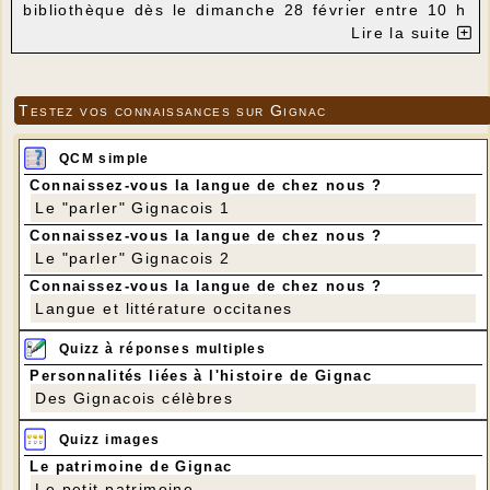
bibliothèque dès le dimanche 28 février entre 10 h
et 12 h.
Lire la suite
Si vous voulez nous aider à les mettre en place
dans les rayonnages, n'hésitez pas. Nous vous
accueillerons avec grand plaisir !!!
Testez vos connaissances sur Gignac
QCM simple
Connaissez-vous la langue de chez nous ?
Le "parler" Gignacois 1
Connaissez-vous la langue de chez nous ?
Le "parler" Gignacois 2
Connaissez-vous la langue de chez nous ?
Langue et littérature occitanes
Quizz à réponses multiples
Personnalités liées à l'histoire de Gignac
Des Gignacois célèbres
Quizz images
Le patrimoine de Gignac
Le petit patrimoine