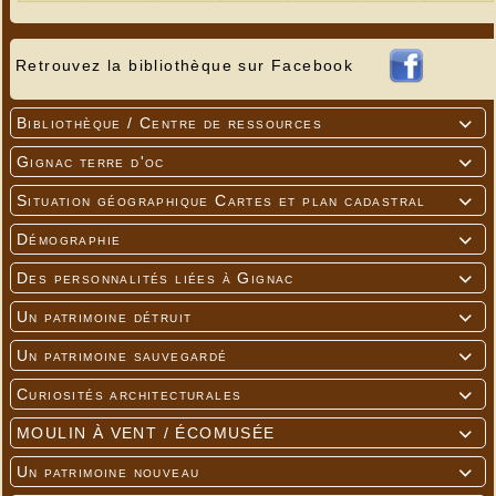
Retrouvez la bibliothèque sur Facebook
Bibliothèque / Centre de ressources

Gignac terre d'oc

Situation géographique Cartes et plan cadastral

Démographie

Des personnalités liées à Gignac

Un patrimoine détruit

Un patrimoine sauvegardé

Curiosités architecturales

MOULIN À VENT / ÉCOMUSÉE

Un patrimoine nouveau
