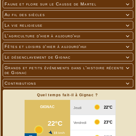
Faune et flore sur le Causse de Martel

Au fil des siècles

La vie religieuse

L'agriculture d'hier à aujourd'hui

Fêtes et loisirs d'hier à aujourd'hui

Le désenclavement de Gignac

Grands et petits événements dans l'histoire récente

de Gignac
Contributions

Quel temps fait-il à Gignac ?