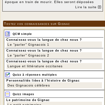
époque en train de mourir. Elles seront déposées
dans les archives de la Commune de Gignac et
Lire la suite
mises à disposition des futurs chercheurs. Pour
consulter une synthèse de ces documents,
cliquer
sur ce lien
. On pourra également les consulter
dans la rubrique FÊTES ET LOISIRS D'HIER A
Testez vos connaissances sur Gignac
AUJOURD'HUI en cliquant sur l'onglet
"Les fêtes de
1946 à 1951".
QCM simple
Connaissez-vous la langue de chez nous ?
Le "parler" Gignacois 1
Connaissez-vous la langue de chez nous ?
Le "parler" Gignacois 2
Connaissez-vous la langue de chez nous ?
Langue et littérature occitanes
Quizz à réponses multiples
Personnalités liées à l'histoire de Gignac
Des Gignacois célèbres
Quizz images
Le patrimoine de Gignac
Le petit patrimoine