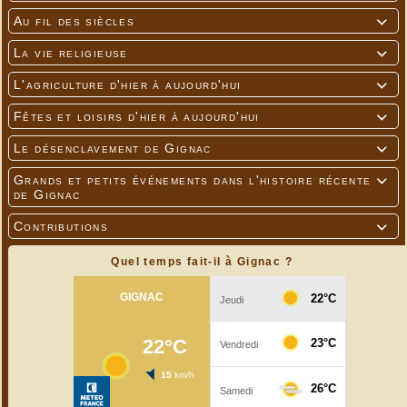
Au fil des siècles

La vie religieuse

L'agriculture d'hier à aujourd'hui

Fêtes et loisirs d'hier à aujourd'hui

Le désenclavement de Gignac

Grands et petits événements dans l'histoire récente

de Gignac
Contributions

Quel temps fait-il à Gignac ?