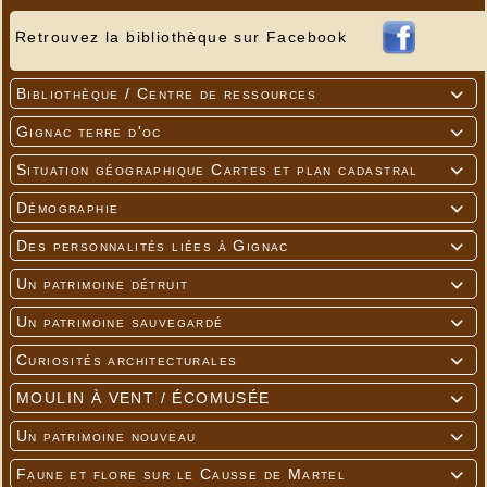
Retrouvez la bibliothèque sur Facebook
Bibliothèque / Centre de ressources

Gignac terre d'oc

Situation géographique Cartes et plan cadastral

Démographie

Des personnalités liées à Gignac

Un patrimoine détruit

Un patrimoine sauvegardé

Curiosités architecturales

MOULIN À VENT / ÉCOMUSÉE

Un patrimoine nouveau

Faune et flore sur le Causse de Martel
