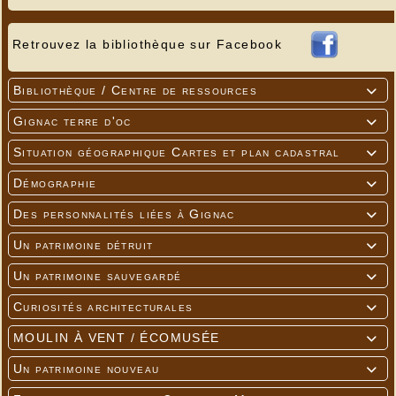
Retrouvez la bibliothèque sur Facebook
Bibliothèque / Centre de ressources

Gignac terre d'oc

Situation géographique Cartes et plan cadastral

Démographie

Des personnalités liées à Gignac

Un patrimoine détruit

Un patrimoine sauvegardé

Curiosités architecturales

MOULIN À VENT / ÉCOMUSÉE

Un patrimoine nouveau
