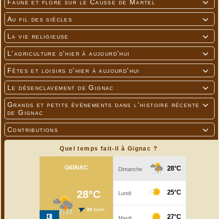
Faune et flore sur le Causse de Martel

Au fil des siècles

La vie religieuse

L'agriculture d'hier à aujourd'hui

Fêtes et loisirs d'hier à aujourd'hui

Le désenclavement de Gignac

Grands et petits événements dans l'histoire récente

de Gignac
Contributions

Quel temps fait-il à Gignac ?