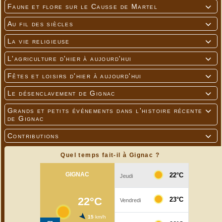
Faune et flore sur le Causse de Martel

Au fil des siècles

La vie religieuse

L'agriculture d'hier à aujourd'hui

Fêtes et loisirs d'hier à aujourd'hui

Le désenclavement de Gignac

Grands et petits événements dans l'histoire récente

de Gignac
Contributions

Quel temps fait-il à Gignac ?