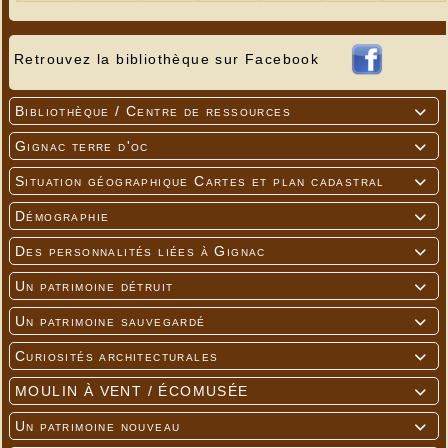
Retrouvez la bibliothèque sur Facebook
Bibliothèque / Centre de ressources

Gignac terre d'oc

Situation géographique Cartes et plan cadastral

Démographie

Des personnalités liées à Gignac

Un patrimoine détruit

Un patrimoine sauvegardé

Curiosités architecturales

MOULIN À VENT / ÉCOMUSÉE

Un patrimoine nouveau
