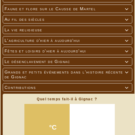
Faune et flore sur le Causse de Martel

Au fil des siècles

La vie religieuse

L'agriculture d'hier à aujourd'hui

Fêtes et loisirs d'hier à aujourd'hui

Le désenclavement de Gignac

Grands et petits événements dans l'histoire récente

de Gignac
Contributions

Quel temps fait-il à Gignac ?