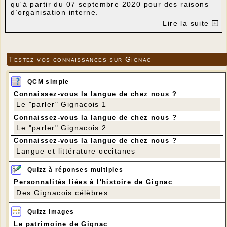
qu'à partir du 07 septembre 2020 pour des raisons
d’organisation interne.
Ouverture de la Mairie et de l'Agence Postale
Lire la suite
Communale :
Tous les jours, du lundi au vendredi : 9h-12h et
14h-17h30
Le samedi : 9h-12h
Testez vos connaissances sur Gignac
Permanence des élus :
Le vendredi : 16h-18h
En dehors de la permanence sur RDV
QCM simple
Connaissez-vous la langue de chez nous ?
Le "parler" Gignacois 1
Connaissez-vous la langue de chez nous ?
Le "parler" Gignacois 2
Connaissez-vous la langue de chez nous ?
Langue et littérature occitanes
Quizz à réponses multiples
Personnalités liées à l'histoire de Gignac
Des Gignacois célèbres
Quizz images
Le patrimoine de Gignac