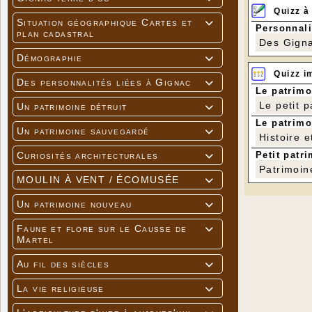
Quizz à
Situation géographique Cartes et

Personnali
plan cadastral
Des Gigna
Démographie

Quizz i
Des personnalités liées à Gignac

Le patrimo
Le petit 
Un patrimoine détruit

Le patrimo
Un patrimoine sauvegardé

Histoire e
Petit patri
Curiosités architecturales

Patrimoin
MOULIN À VENT / ÉCOMUSÉE

Un patrimoine nouveau

Faune et flore sur le Causse de

Martel
Au fil des siècles

La vie religieuse
