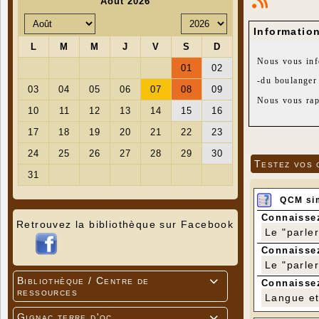
Informatio
Nous vous inf
-du
boulanger
Nous vous rap
-du boucher «
Testez vos 
QCM si
Connaissez
Retrouvez la bibliothèque sur Facebook
Le "parle
Connaissez
Le "parle
Bibliothèque / Centre de

Connaissez
ressources
Langue et 
Gignac terre d'oc
