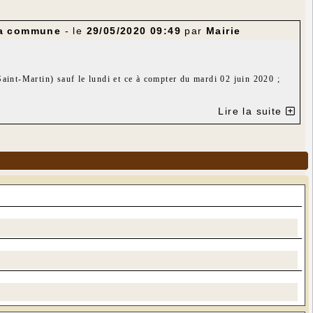
 la commune
- le
29/05/2020 09:49
par
Mairie
Saint-Martin) sauf le lundi et ce à compter du mardi 02 juin 2020 ;
Lire la suite
 l’Eglise (Place Saint-Martin).