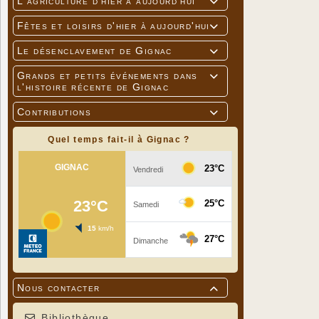
L'agriculture d'hier à aujourd'hui

Fêtes et loisirs d'hier à aujourd'hui

Le désenclavement de Gignac

Grands et petits événements dans

l'histoire récente de Gignac
Contributions

Quel temps fait-il à Gignac ?
Nous contacter

Bibliothèque