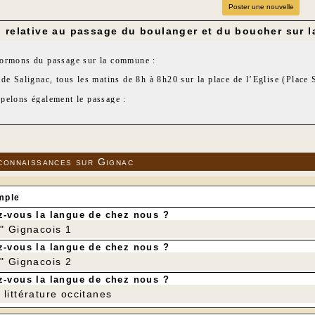
Poster une nouvelle
n relative au passage du boulanger et du boucher sur
ormons du passage sur la commune :
 de
Salignac,
tous les matins de 8h à 8h20 sur la place de l’Eglise (Place 
pelons également le passage :
 SARL LABOUYSSARIE », tous les mercredis de 9h à 9h30 sur la place de
connaissances sur Gignac
mple
-vous la langue de chez nous ?
r" Gignacois 1
-vous la langue de chez nous ?
r" Gignacois 2
-vous la langue de chez nous ?
littérature occitanes