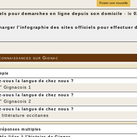
Poster une nouvelle
iels pour demarches en ligne depuis son domicile
- le
0
harger l’infographie des sites officiels pour effectue
connaissances sur Gignac
mple
-vous la langue de chez nous ?
r" Gignacois 1
-vous la langue de chez nous ?
r" Gignacois 2
-vous la langue de chez nous ?
littérature occitanes
 réponses multiples
tés liées à l'histoire de Gignac