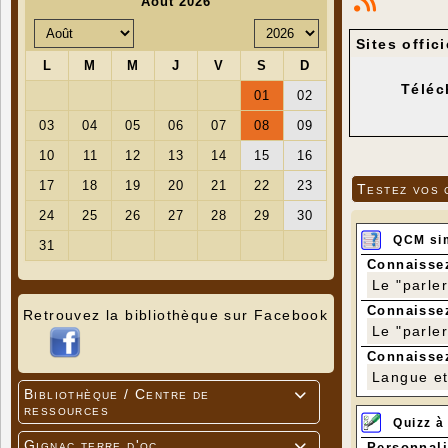
Sites offic
Téléc
Testez vos 
QCM si
Connaissez
Le "parle
Connaissez
Retrouvez la bibliothèque sur Facebook
Le "parle
Connaissez
Langue et 
Bibliothèque / Centre de

ressources
Quizz à
Gignac terre d'oc
Personnali
