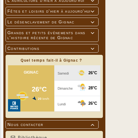
L'agriculture d'hier à aujourd'hui

Fêtes et loisirs d'hier à aujourd'hui

Le désenclavement de Gignac

Grands et petits événements dans

l'histoire récente de Gignac
Contributions

Quel temps fait-il à Gignac ?
Nous contacter

Bibliothèque