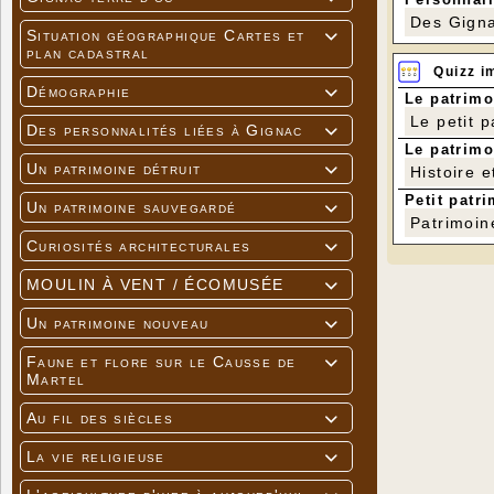
Des Gigna
Situation géographique Cartes et

plan cadastral
Quizz i
Démographie

Le patrimo
Le petit 
Des personnalités liées à Gignac

Le patrimo
Un patrimoine détruit
Histoire e

Petit patri
Un patrimoine sauvegardé

Patrimoin
Curiosités architecturales

MOULIN À VENT / ÉCOMUSÉE

Un patrimoine nouveau

Faune et flore sur le Causse de

Martel
Au fil des siècles

La vie religieuse
