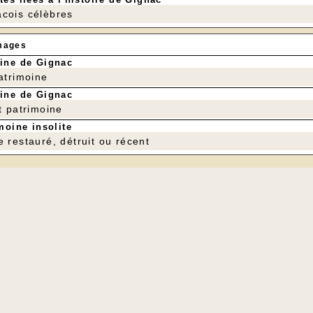
cois célèbres
mages
ine de Gignac
patrimoine
ine de Gignac
t patrimoine
moine insolite
e restauré, détruit ou récent