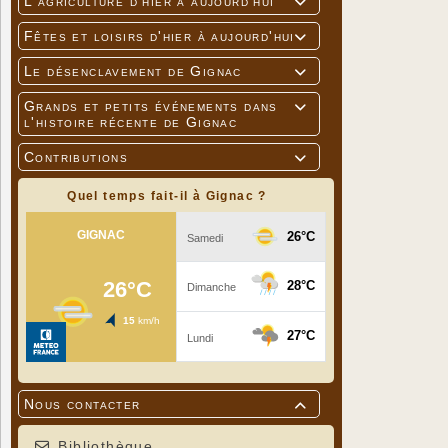
L'agriculture d'hier à aujourd'hui

Fêtes et loisirs d'hier à aujourd'hui

Le désenclavement de Gignac

Grands et petits événements dans

l'histoire récente de Gignac
Contributions

Quel temps fait-il à Gignac ?
Nous contacter

Bibliothèque