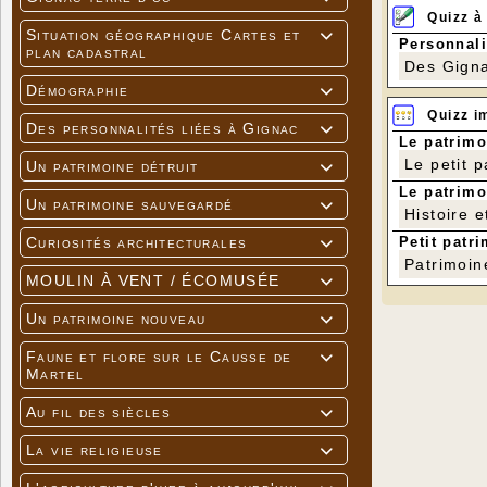
Quizz à
Situation géographique Cartes et

Personnali
plan cadastral
Des Gigna
Démographie

Quizz i
Des personnalités liées à Gignac

Le patrimo
Le petit 
Un patrimoine détruit

Le patrimo
Un patrimoine sauvegardé

Histoire e
Petit patri
Curiosités architecturales

Patrimoin
MOULIN À VENT / ÉCOMUSÉE

Un patrimoine nouveau

Faune et flore sur le Causse de

Martel
Au fil des siècles

La vie religieuse
