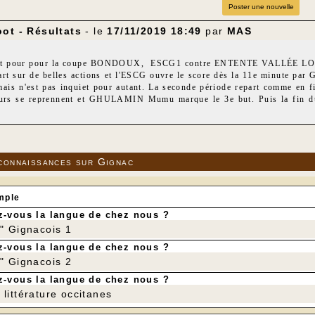
Poster une nouvelle
ot - Résultats
- le
17/11/2019 18:49
par
MAS
nt pour pour la coupe BONDOUX, ESCG1 contre ENTENTE VALLÉE
part sur de belles actions et l'ESCG ouvre le score dès la 11e minute par 
mais n'est pas inquiet pour autant. La seconde période repart comme en f
eurs se reprennent et GHULAMIN Mumu marque le 3e but. Puis la fin d
peu loin, ne peut l'accorder. Score final 3 à 1. ESCG1 est qualifié pour le p
n match en retard contre PRADINES3 et gagne ce match 3 à 1.
connaissances sur Gignac
mple
-vous la langue de chez nous ?
r" Gignacois 1
-vous la langue de chez nous ?
r" Gignacois 2
-vous la langue de chez nous ?
littérature occitanes