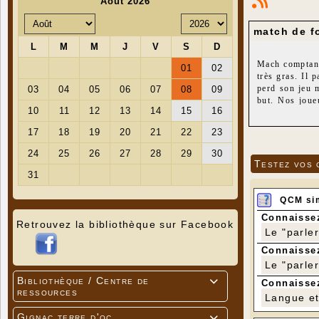
match de fo
Mach compta
très gras. Il 
perd son jeu 
but. Nos jou
l'arbitre, un 
ESCG2 jouer u
Bravo a eux
Testez vos 
QCM si
Connaissez
Retrouvez la bibliothèque sur Facebook
Le "parle
Connaissez
Le "parle
Bibliothèque / Centre de

Connaissez
ressources
Langue et 
Gignac terre d'oc
