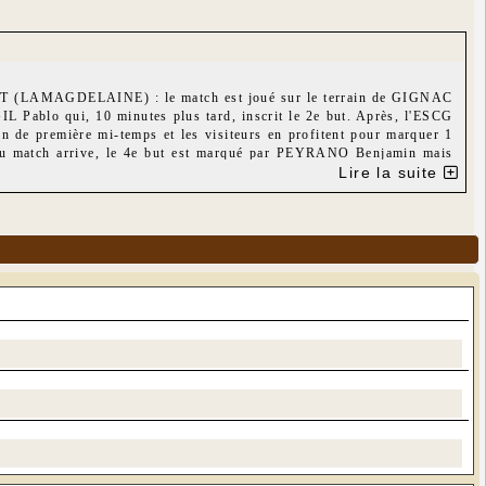
 LOT (LAMAGDELAINE
) : le match est joué sur le terrain de GIGNAC
GIL Pablo qui, 10 minutes plus tard, inscrit le 2e but. Après, l'ESCG
in de première mi-temps et les visiteurs en profitent pour marquer 1
u match arrive, le 4e but est marqué par PEYRANO Benjamin mais
rochain tour.
Lire la suite