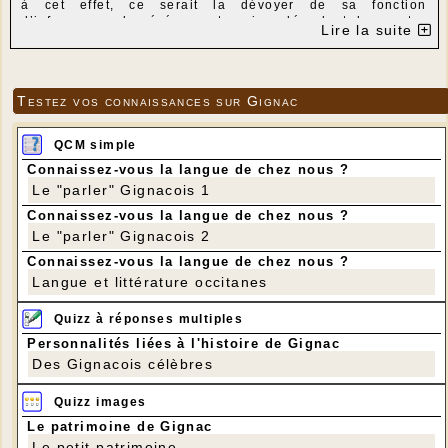
à cet effet, ce serait la dévoyer de sa fonction
d’informer sur les événements qui se déroulent dans notre
Lire la suite
commune.
Bien entendu, « les nouvelles » restent librement
accessibles, sous leur responsabilité, aux associations
constituées.
Testez vos connaissances sur Gignac
Jean-Luc Louis, administrateur.
QCM simple
Connaissez-vous la langue de chez nous ?
Le "parler" Gignacois 1
Connaissez-vous la langue de chez nous ?
Le "parler" Gignacois 2
Connaissez-vous la langue de chez nous ?
Langue et littérature occitanes
Quizz à réponses multiples
Personnalités liées à l'histoire de Gignac
Des Gignacois célèbres
Quizz images
Le patrimoine de Gignac
Le petit patrimoine