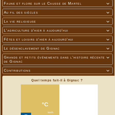
Faune et flore sur le Causse de Martel

Au fil des siècles

La vie religieuse

L'agriculture d'hier à aujourd'hui

Fêtes et loisirs d'hier à aujourd'hui

Le désenclavement de Gignac

Grands et petits événements dans l'histoire récente

de Gignac
Contributions

Quel temps fait-il à Gignac ?