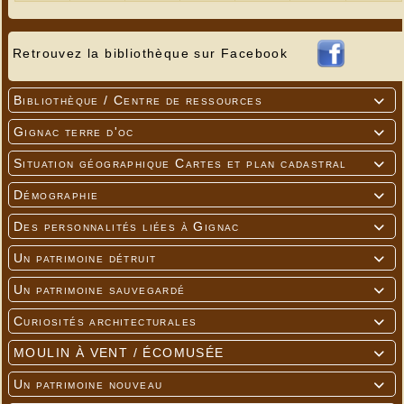
Retrouvez la bibliothèque sur Facebook
Bibliothèque / Centre de ressources

Gignac terre d'oc

Situation géographique Cartes et plan cadastral

Démographie

Des personnalités liées à Gignac

Un patrimoine détruit

Un patrimoine sauvegardé

Curiosités architecturales

MOULIN À VENT / ÉCOMUSÉE

Un patrimoine nouveau
