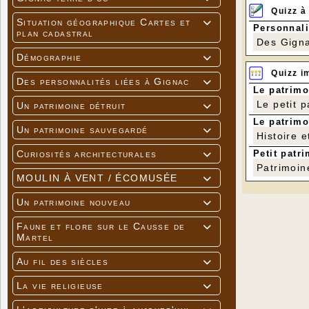
Quizz à
Situation géographique Cartes et

Personnali
plan cadastral
Des Gigna
Démographie

Quizz i
Des personnalités liées à Gignac

Le patrimo
Le petit 
Un patrimoine détruit

Le patrimo
Un patrimoine sauvegardé

Histoire e
Petit patri
Curiosités architecturales

Patrimoin
MOULIN À VENT / ÉCOMUSÉE

Un patrimoine nouveau

Faune et flore sur le Causse de

Martel
Au fil des siècles

La vie religieuse
