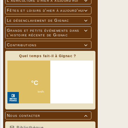
L'agriculture d'hier à aujourd'hui

Fêtes et loisirs d'hier à aujourd'hui

Le désenclavement de Gignac

Grands et petits événements dans

l'histoire récente de Gignac
Contributions

Quel temps fait-il à Gignac ?
Nous contacter

Bibliothèque