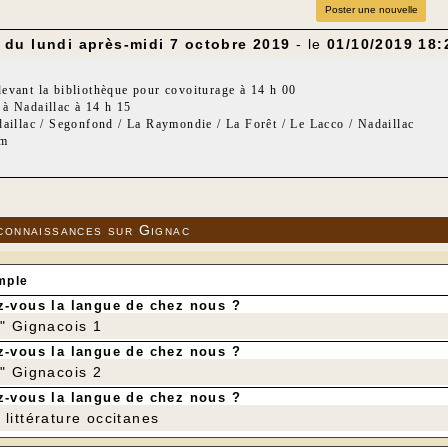
Poster une nouvelle
du lundi après-midi 7 octobre 2019
- le
01/10/2019 18:
evant la bibliothèque pour covoiturage à 14 h 00
à Nadaillac à 14 h 15
daillac / Segonfond / La Raymondie / La Forêt / Le Lacco / Nadaillac
km
if : 130 m
connaissances sur Gignac
mple
-vous la langue de chez nous ?
r" Gignacois 1
-vous la langue de chez nous ?
r" Gignacois 2
-vous la langue de chez nous ?
littérature occitanes