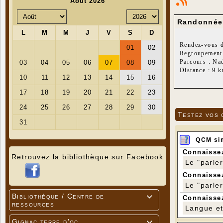
Randonnée 
Rendez-vous d
Regroupement 
Parcours : Na
Distance : 9 
Dénivelé posit
Testez vos 
QCM si
Connaissez
Retrouvez la bibliothèque sur Facebook
Le "parle
Connaissez
Le "parle
Bibliothèque / Centre de

Connaissez
ressources
Langue et 
Gignac terre d'oc
