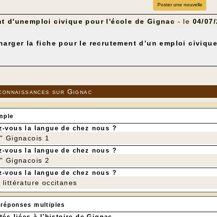
Poster une nouvelle
t d'unemploi civique pour l'école de Gignac
- le
04/07
harger la fiche pour le recrutement d’un emploi civique
connaissances sur Gignac
mple
-vous la langue de chez nous ?
r" Gignacois 1
-vous la langue de chez nous ?
r" Gignacois 2
-vous la langue de chez nous ?
littérature occitanes
 réponses multiples
tés liées à l'histoire de Gignac