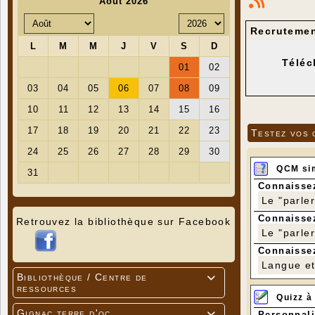
Recrutemen
Téléc
Testez vos 
QCM si
Connaissez
Le "parle
Connaissez
Retrouvez la bibliothèque sur Facebook
Le "parle
Connaissez
Langue et 
Bibliothèque / Centre de

ressources
Quizz à
Gignac terre d'oc
Personnali
