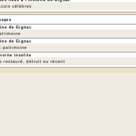
cois célèbres
mages
ine de Gignac
patrimoine
ine de Gignac
t patrimoine
moine insolite
e restauré, détruit ou récent