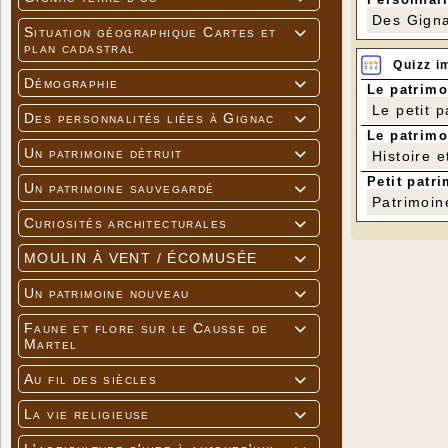
Des Gigna
Situation géographique Cartes et

plan cadastral
Quizz i
Démographie

Le patrimo
Le petit 
Des personnalités liées à Gignac

Le patrimo
Un patrimoine détruit
Histoire e

Petit patri
Un patrimoine sauvegardé

Patrimoin
Curiosités architecturales

MOULIN À VENT / ÉCOMUSÉE

Un patrimoine nouveau

Faune et flore sur le Causse de

Martel
Au fil des siècles

La vie religieuse
