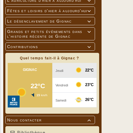
L'agriculture d'hier à aujourd'hui

Fêtes et loisirs d'hier à aujourd'hui

Le désenclavement de Gignac

Grands et petits événements dans

l'histoire récente de Gignac
Contributions

Quel temps fait-il à Gignac ?
Nous contacter

Bibliothèque