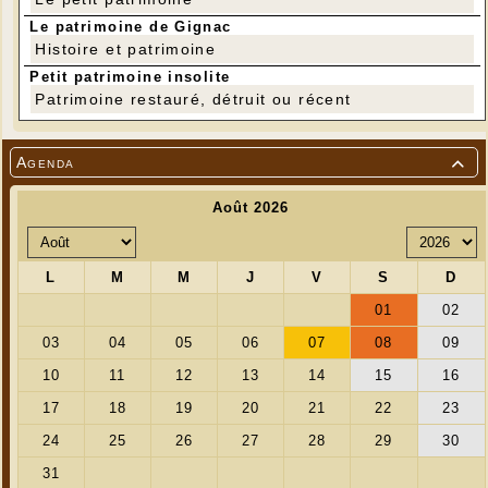
Le patrimoine de Gignac
Histoire et patrimoine
Petit patrimoine insolite
Patrimoine restauré, détruit ou récent
---
Si vous avez des citrouilles, potimarrons, courges, potirons et
Agenda

autres cucurbitacées à nous donner, nous sommes preneurs. Leur
vente ira dans la caisse de Lo Patrimoni au bénéfice de la
rénovation du petit patrimoine local.
Annette Debrie : 06 89 44 72 46