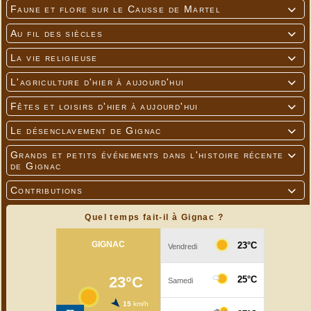
Faune et flore sur le Causse de Martel

Au fil des siècles

La vie religieuse

L'agriculture d'hier à aujourd'hui

Fêtes et loisirs d'hier à aujourd'hui

Le désenclavement de Gignac

Grands et petits événements dans l'histoire récente

de Gignac
Contributions

Quel temps fait-il à Gignac ?