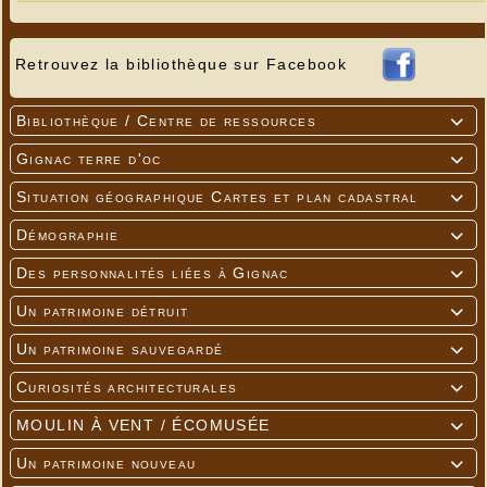
Retrouvez la bibliothèque sur Facebook
Bibliothèque / Centre de ressources

Gignac terre d'oc

Situation géographique Cartes et plan cadastral

Démographie

Des personnalités liées à Gignac

Un patrimoine détruit

Un patrimoine sauvegardé

Curiosités architecturales

MOULIN À VENT / ÉCOMUSÉE

Un patrimoine nouveau
