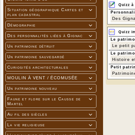
Quizz à
Situation géographique Cartes et

Personnali
plan cadastral
Des Gigna
Démographie

Quizz i
Des personnalités liées à Gignac

Le patrimo
Le petit 
Un patrimoine détruit

Le patrimo
Un patrimoine sauvegardé

Histoire e
Petit patri
Curiosités architecturales

Patrimoin
MOULIN À VENT / ÉCOMUSÉE

Un patrimoine nouveau

Faune et flore sur le Causse de

Martel
Au fil des siècles

La vie religieuse
