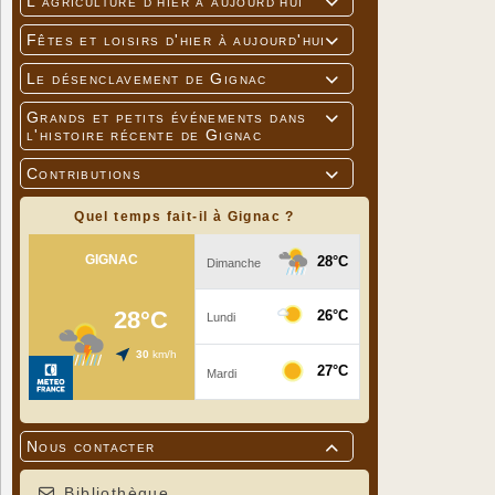
L'agriculture d'hier à aujourd'hui

Fêtes et loisirs d'hier à aujourd'hui

Le désenclavement de Gignac

Grands et petits événements dans

l'histoire récente de Gignac
Contributions

Quel temps fait-il à Gignac ?
Nous contacter

Bibliothèque