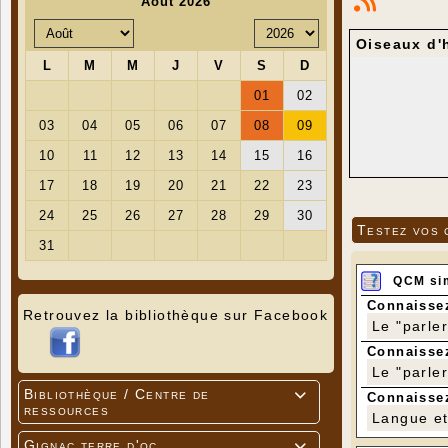
Oiseaux d'h
Testez vos 
QCM si
Connaissez
Retrouvez la bibliothèque sur Facebook
Le "parle
Connaissez
Le "parle
Bibliothèque / Centre de

Connaissez
ressources
Langue et 
Gignac terre d'oc
