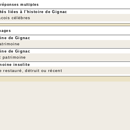
 réponses multiples
tés liées à l'histoire de Gignac
cois célèbres
mages
ine de Gignac
patrimoine
ine de Gignac
t patrimoine
moine insolite
e restauré, détruit ou récent
Chardonneret