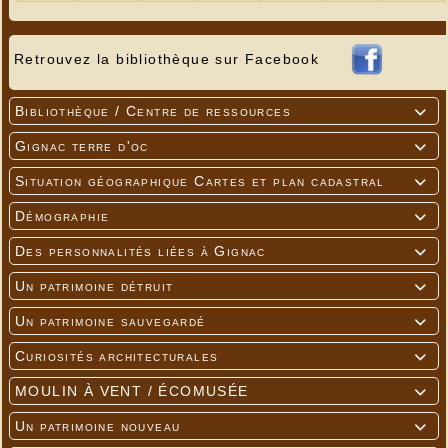
Retrouvez la bibliothèque sur Facebook
Bibliothèque / Centre de ressources

Gignac terre d'oc

Situation géographique Cartes et plan cadastral

Démographie

Des personnalités liées à Gignac

Un patrimoine détruit

Un patrimoine sauvegardé

Curiosités architecturales

MOULIN À VENT / ÉCOMUSÉE

Un patrimoine nouveau
